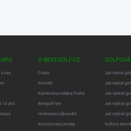
KUPU
O BESTGOLF.CZ
GOLFOVÁ
 u nás
O Nás
Jak vybrat gol
ní
Kontakt
Jak vybrat gol
Kamenná prodejna Praha
Jak vybírat go
o 14 dnů
Bestgolf tým
Jak vybírat go
dotazy
Hodnocení zákazníků
Jak vybírat go
Autorizovaný prodej
Golfový slovn