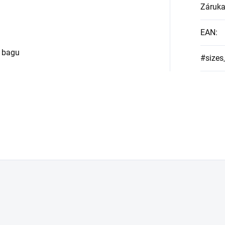
Záruk
EAN
:
o bagu
#sizes