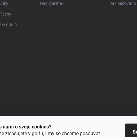
ínky
Naši partneři
Jak pečovat o 
í ceny
ch údajů
 s námi o svoje cookies?
S
se zlepšujete v golfu, i my se chceme posouvat