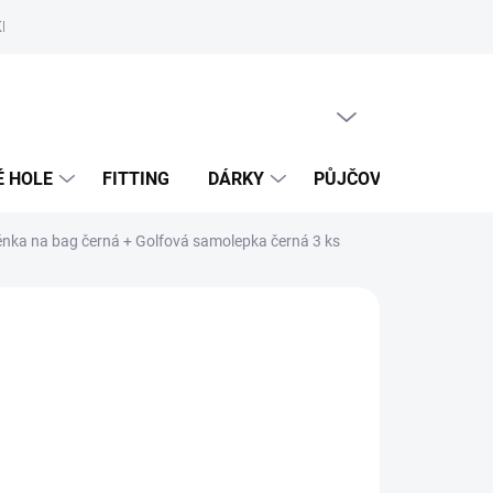
MAN 4 INDOOR
SERVIS GOLFOVÉHO VYBAVENÍ
PŮJČOVNA D
PRÁZDNÝ KOŠÍK
NÁKUPNÍ
KOŠÍK
É HOLE
FITTING
DÁRKY
PŮJČOVNA
FITT
ěnka na bag černá
+ Golfová samolepka černá 3 ks
 Kč
Přidat do košíku