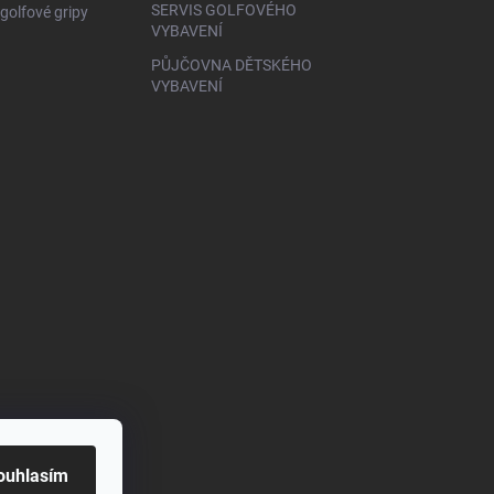
SERVIS GOLFOVÉHO
golfové gripy
VYBAVENÍ
PŮJČOVNA DĚTSKÉHO
VYBAVENÍ
ouhlasím