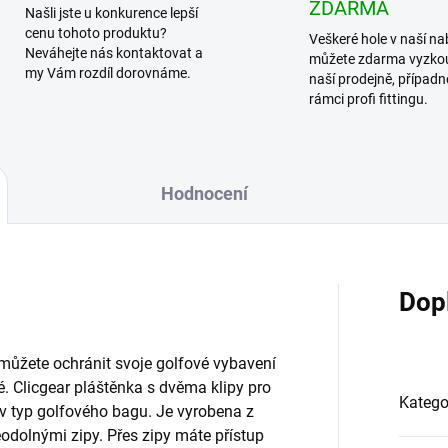
ZDARMA
Našli jste u konkurence lepší
cenu tohoto produktu?
Veškeré hole v naší na
Neváhejte nás kontaktovat a
můžete zdarma vyzko
my Vám rozdíl dorovnáme.
naší prodejně, případn
rámci profi fittingu.
Hodnocení
Dop
žete ochránit svoje golfové vybavení
é. Clicgear pláštěnka s dvěma klipy pro
Katego
iv typ golfového bagu. Je vyrobena z
dolnými zipy. Přes zipy máte přístup