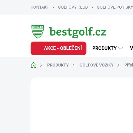
Přejít
KONTAKT
GOLFOVÝ KLUB
GOLFOVÉ POTISKY
na
obsah
AKCE - OBLEČENÍ
PRODUKTY
V
Domů
PRODUKTY
GOLFOVÉ VOZÍKY
Přís
Neohodnoceno
Podrobnosti hodnoce