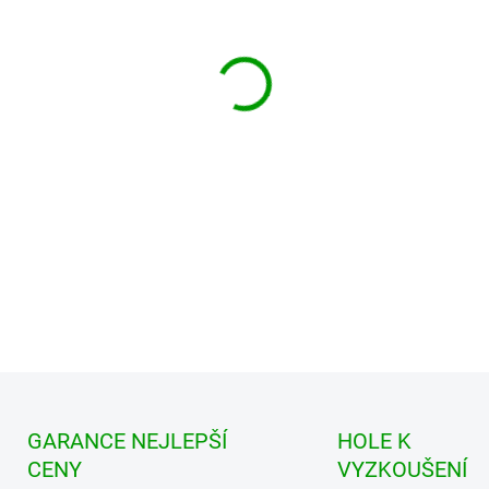
Zdarma od nás dos
+ Golfová samolepka č
v hodnotě 99 Kč
V momentě můžete ochránit s
zůstalo zcela suché. Clicgea
je vhodná pro jakýkoliv typ 
DETAILNÍ INFORMACE
GARANCE NEJLEPŠÍ
HOLE K
CENY
VYZKOUŠENÍ