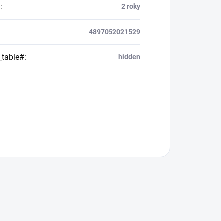
a
:
2 roky
4897052021529
_table#
:
hidden