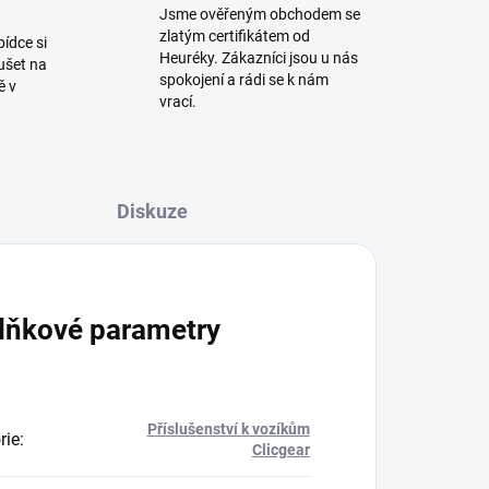
Jsme ověřeným obchodem se
zlatým certifikátem od
bídce si
Heuréky. Zákazníci jsou u nás
ušet na
spokojení a rádi se k nám
ě v
vrací.
Diskuze
lňkové parametry
Příslušenství k vozíkům
rie
:
Clicgear