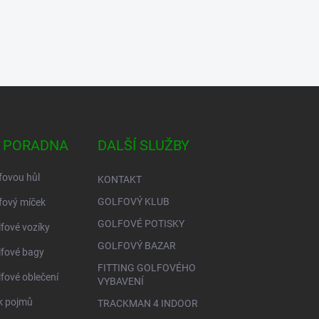
 PORADNA
DALŠÍ SLUŽBY
fovou hůl
KONTAKT
GOLFOVÝ KLUB
fový míček
GOLFOVÉ POTISKY
lfové vozíky
GOLFOVÝ BAZAR
lfové bagy
FITTING GOLFOVÉHO
lfové oblečení
VYBAVENÍ
ík pojmů
TRACKMAN 4 INDOOR