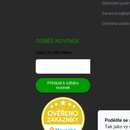
Obchodní podm
Garance nejlepš
Ochrana osobní
ODBĚR NOVINEK
ZADEJTE VÁŠ EMAIL
Přihlásit k odběru
novinek
Podělíte se
Tak jako vy 