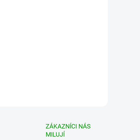
tanete
erná 3 ks
voje golfové vybavení před deštěm, tak aby
r pláštěnka s dvěma klipy pro připevnění k bagu
golfového bagu.
ZEPTAT SE
HLÍDAT
ZÁKAZNÍCI NÁS
MILUJÍ