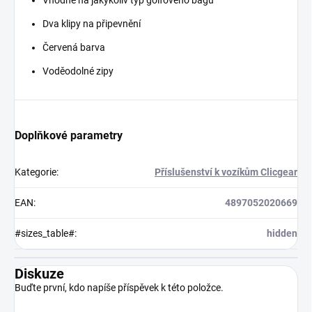
Vhodné na jakýkoliv typ golfového bagu
Dva klipy na připevnění
Červená barva
Voděodolné zipy
Doplňkové parametry
Kategorie
:
Příslušenství k vozíkům Clicgear
EAN
:
4897052020669
#sizes_table#
:
hidden
Diskuze
Buďte první, kdo napíše příspěvek k této položce.