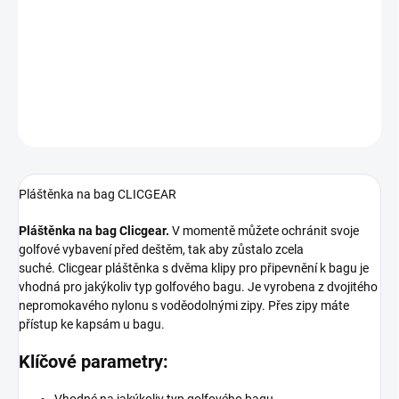
V momentě můžete ochránit svoje golfové vybavení před deštěm,
tak aby zůstalo zcela suché. Clicgear pláštěnka s dvěma klipy pro
připevnění k bagu je vhodná pro jakýkoliv typ golfového bagu.
DETAILNÍ INFORMACE
ZEPTAT SE
HLÍDAT
Pláštěnka na bag CLICGEAR
Pláštěnka na bag Clicgear.
V momentě můžete ochránit svoje
golfové vybavení před deštěm, tak aby zůstalo zcela
suché. Clicgear pláštěnka s dvěma klipy pro připevnění k bagu je
vhodná pro jakýkoliv typ golfového bagu. Je vyrobena z dvojitého
nepromokavého nylonu s voděodolnými zipy. Přes zipy máte
přístup ke kapsám u bagu.
Klíčové parametry: