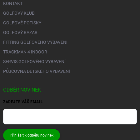
KONTAKT
GOLFOVÝ KLUB
GOLFOVÉ POTISKY
GOLFOVÝ BAZAR
FITTING GOLFOVÉHO VYBAVENÍ
TRACKMAN 4 INDOOR
SERVIS GOLFOVÉHO VYBAVENÍ
PŮJČOVNA DĚTSKÉHO VYBAVENÍ
ODBĚR NOVINEK
ZADEJTE VÁŠ EMAIL
Přihlásit k odběru novinek