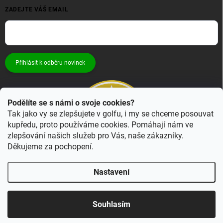
ZADEJTE VÁŠ EMAIL
Přihlásit k odběru novinek
Podělíte se s námi o svoje cookies?
Tak jako vy se zlepšujete v golfu, i my se chceme posouvat
kupředu, proto používáme cookies. Pomáhají nám ve
zlepšování našich služeb pro Vás, naše zákazníky.
Děkujeme za pochopení.
Nastavení
Copyright 2026
Bestgolf.cz
. Všechna práva vyhrazena.
Upravit nastavení
cookies
Souhlasím
Vytvořil Shoptet