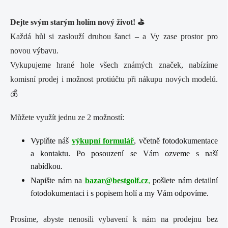
Dejte svým starým holím nový život! ⛳️
Každá hůl si zaslouží druhou šanci – a Vy zase prostor pro
novou výbavu.
Vykupujeme hrané hole všech známých značek, nabízíme
komisní prodej i možnost protiúčtu při nákupu nových modelů.
💰
Můžete využít jednu ze 2 možností:
Vyplňte náš
výkupní formulář
, včetně fotodokumentace
a kontaktu. Po posouzení se Vám ozveme s naší
nabídkou.
Napište nám na
bazar@bestgolf.cz
,
pošlete nám detailní
fotodokumentaci i s popisem holí a my Vám odpovíme.
Prosíme, abyste nenosili vybavení k nám na prodejnu bez