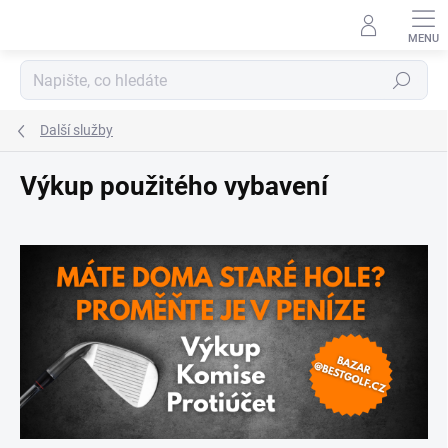
Přejít
na
obsah
Hledat
Další služby
Výkup použitého vybavení