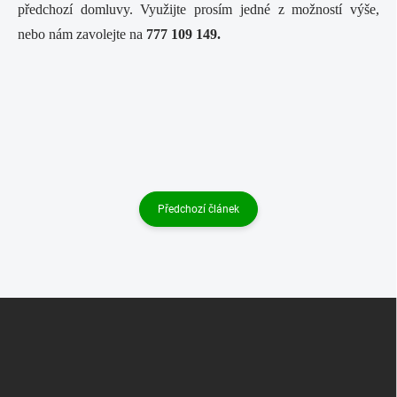
předchozí domluvy. Využijte prosím jedné z možností výše,
nebo nám zavolejte na
777 109 149.
Předchozí článek
Z
á
p
a
t