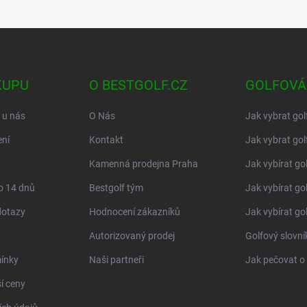
KUPU
O BESTGOLF.CZ
GOLFOVÁ
 u nás
O Nás
Jak vybrat gol
ní
Kontakt
Jak vybrat gol
Kamenná prodejna Praha
Jak vybírat go
o 14 dnů
Bestgolf tým
Jak vybírat go
dotazy
Hodnocení zákazníků
Jak vybírat go
Autorizovaný prodej
Golfový slovn
ínky
Naši partneři
Jak pečovat o 
í ceny