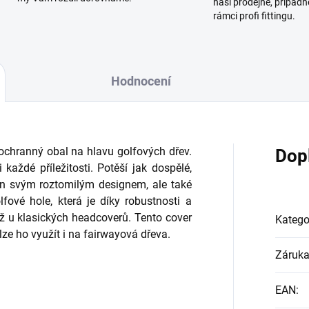
naší prodejně, případn
rámci profi fittingu.
Hodnocení
ochranný obal na hlavu golfových dřev.
Dop
každé příležitosti. Potěší jak dospělé,
jen svým roztomilým designem, ale také
fové hole, která je díky robustnosti a
 u klasických headcoverů. Tento cover
Katego
 lze ho využít i na fairwayová dřeva.
Záruk
EAN
: