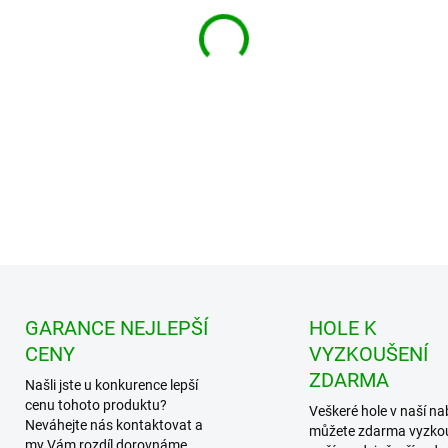
Zdarma od nás dos
+ Golfová samolepka č
v hodnotě 99 Kč
Roztomilé zvířátko, headcover
DETAILNÍ INFORMACE
GARANCE NEJLEPŠÍ
HOLE K
CENY
VYZKOUŠENÍ
ZDARMA
Našli jste u konkurence lepší
cenu tohoto produktu?
Veškeré hole v naší na
Neváhejte nás kontaktovat a
můžete zdarma vyzko
my Vám rozdíl dorovnáme.