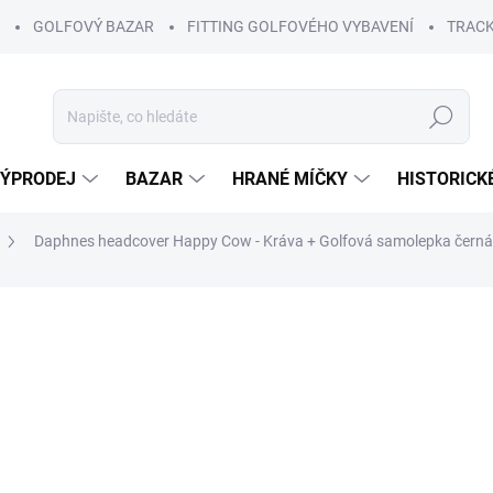
GOLFOVÝ BAZAR
FITTING GOLFOVÉHO VYBAVENÍ
TRACK
Hledat
ÝPRODEJ
BAZAR
HRANÉ MÍČKY
HISTORICK
Daphnes headcover Happy Cow - Kráva
+ Golfová samolepka černá
ní
1 490 Kč
1 190
Měrná
SKLADEM
(2 KS)
cena:
−
+