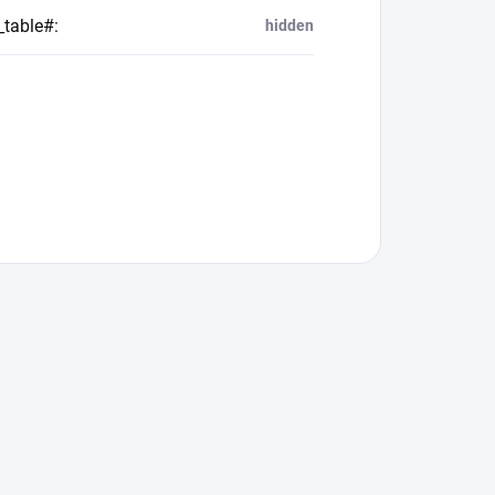
_table#
:
hidden