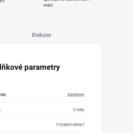
ě v
vrací.
Diskuze
lňkové parametry
rie
:
Daphnes
a
:
2 roky
710489108967