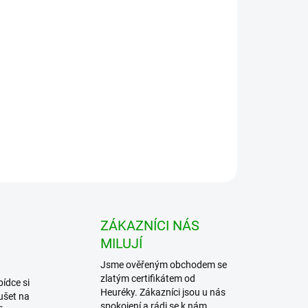
tanete
erná 3 ks
 na driver. Vhodné také jako dárek pro golfistu.
ZEPTAT SE
HLÍDAT
ZÁKAZNÍCI NÁS
MILUJÍ
Jsme ověřeným obchodem se
zlatým certifikátem od
bídce si
Heuréky. Zákazníci jsou u nás
ušet na
spokojení a rádi se k nám