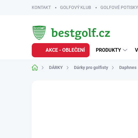
Přejít
KONTAKT
GOLFOVÝ KLUB
GOLFOVÉ POTISKY
na
obsah
AKCE - OBLEČENÍ
PRODUKTY
V
Domů
DÁRKY
Dárky pro golfisty
Daphnes
Neohodnoceno
Podrobnosti hodnoce