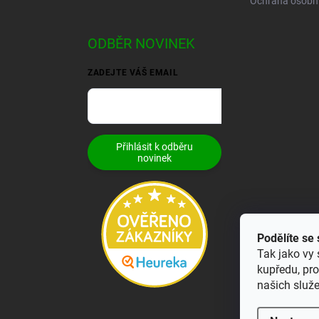
Ochrana osobní
ODBĚR NOVINEK
ZADEJTE VÁŠ EMAIL
Přihlásit k odběru
novinek
Podělíte se
Tak jako vy 
kupředu, pr
našich služ