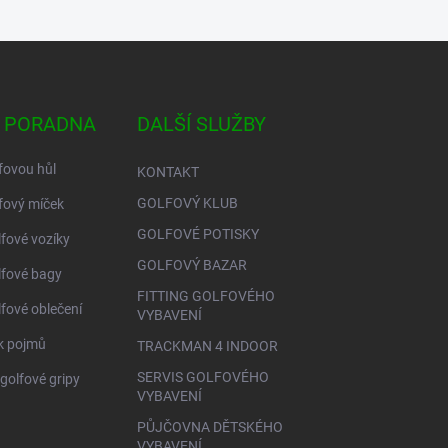
 PORADNA
DALŠÍ SLUŽBY
fovou hůl
KONTAKT
GOLFOVÝ KLUB
fový míček
GOLFOVÉ POTISKY
lfové vozíky
GOLFOVÝ BAZAR
lfové bagy
FITTING GOLFOVÉHO
lfové oblečení
VYBAVENÍ
ík pojmů
TRACKMAN 4 INDOOR
SERVIS GOLFOVÉHO
golfové gripy
VYBAVENÍ
PŮJČOVNA DĚTSKÉHO
VYBAVENÍ