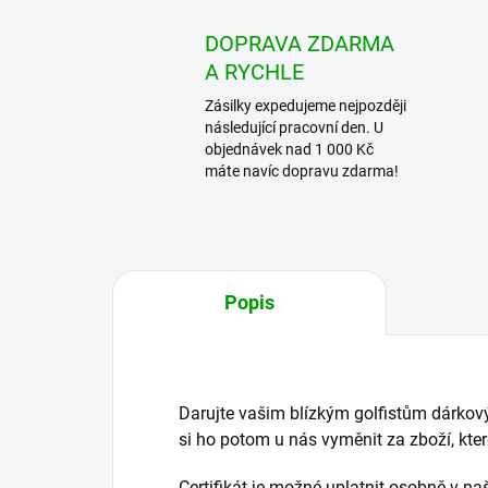
DOPRAVA ZDARMA
A RYCHLE
Zásilky expedujeme nejpozději
následující pracovní den. U
objednávek nad 1 000 Kč
máte navíc dopravu zdarma!
Popis
Darujte vašim blízkým golfistům dárkov
si ho potom u nás vyměnit za zboží, které
Certifikát je možné uplatnit osobně v na