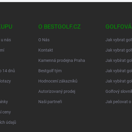
KUPU
O BESTGOLF.CZ
GOLFOVÁ
 u nás
O Nás
Jak vybrat gol
ní
Kontakt
Jak vybrat gol
Kamenná prodejna Praha
Jak vybírat go
o 14 dnů
Bestgolf tým
Jak vybírat go
dotazy
Hodnocení zákazníků
Jak vybírat go
Autorizovaný prodej
Golfový slovn
ínky
Naši partneři
Jak pečovat o 
í ceny
ch údajů