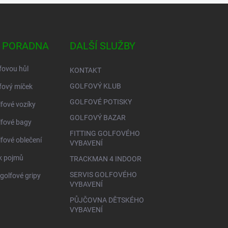
 PORADNA
DALŠÍ SLUŽBY
fovou hůl
KONTAKT
GOLFOVÝ KLUB
fový míček
GOLFOVÉ POTISKY
lfové vozíky
GOLFOVÝ BAZAR
lfové bagy
FITTING GOLFOVÉHO
lfové oblečení
VYBAVENÍ
ík pojmů
TRACKMAN 4 INDOOR
SERVIS GOLFOVÉHO
golfové gripy
VYBAVENÍ
PŮJČOVNA DĚTSKÉHO
VYBAVENÍ