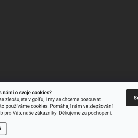
 s námi o svoje cookies?
S
se zlepšujete v golfu, i my se chceme posouvat
oto používáme cookies. Pomáhají nám ve zlepšování
eb pro Vás, naše zákazníky. Děkujeme za pochopení.
í
Upravit nastavení cookies