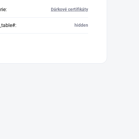
rie
:
Dárkové certifikáty
_table#
:
hidden