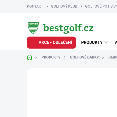
Přejít
KONTAKT
GOLFOVÝ KLUB
GOLFOVÉ POTISKY
na
obsah
AKCE - OBLEČENÍ
PRODUKTY
V
Domů
PRODUKTY
GOLFOVÉ DÁRKY
Dárko
Neohodnoceno
Podrobnosti hodnoce