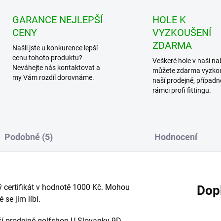
GARANCE NEJLEPŠÍ
HOLE K
CENY
VYZKOUŠENÍ
ZDARMA
Našli jste u konkurence lepší
cenu tohoto produktu?
Veškeré hole v naší na
Neváhejte nás kontaktovat a
můžete zdarma vyzko
my Vám rozdíl dorovnáme.
naší prodejně, případn
rámci profi fittingu.
Podobné (5)
Hodnocení
ý certifikát v hodnotě 1000 Kč. Mohou
Dop
 se jim líbí.
ší prodejně golfshop U Slovanky 9D,