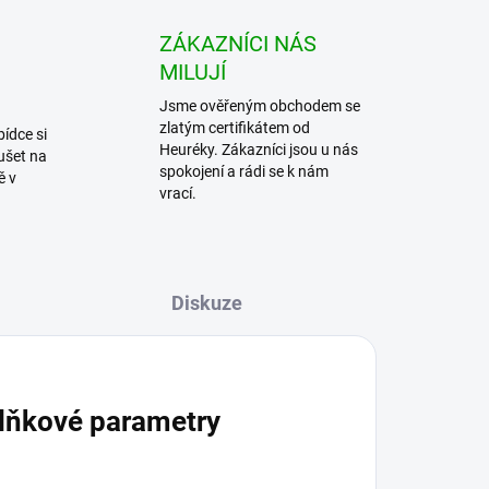
ZÁKAZNÍCI NÁS
MILUJÍ
Jsme ověřeným obchodem se
zlatým certifikátem od
bídce si
Heuréky. Zákazníci jsou u nás
ušet na
spokojení a rádi se k nám
ě v
vrací.
Diskuze
lňkové parametry