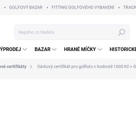
GOLFOVÝ BAZAR
FITTING GOLFOVÉHO VYBAVENÍ
TRACK
Hledat
ÝPRODEJ
BAZAR
HRANÉ MÍČKY
HISTORICK
vé certifikáty
Dárkový certifikát pro golfistu v hodnotě 1000 Kč
+ G
ní
1 000 Kč
Měrná
ZVOLTE VARIANTU
cena:
VARIANTA