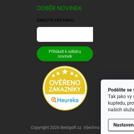
ODBĚR NOVINEK
ZADEJTE VÁŠ EMAIL
Přihlásit k odběru
novinek
Podělíte se
Tak jako vy 
kupředu, pr
našich služ
Nastaven
Copyright 2026
Bestgolf.cz
. Všechna práva vyhrazena.