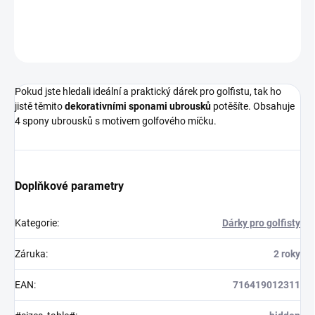
DETAILNÍ INFORMACE
ZEPTAT SE
HLÍDAT
Pokud jste hledali ideální a praktický dárek pro golfistu, tak ho
jistě těmito
dekorativními sponami ubrousků
potěšíte. Obsahuje
4 spony ubrousků s motivem golfového míčku.
Doplňkové parametry
Kategorie
:
Dárky pro golfisty
Záruka
:
2 roky
EAN
:
716419012311