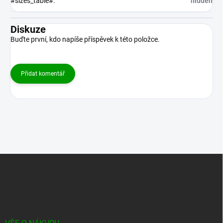
#sizes_table#
:
hidden
Diskuze
Buďte první, kdo napíše příspěvek k této položce.
Přidat komentář
Z
á
p
a
t
í