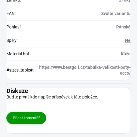
Záruka
:
2 roky
EAN
:
Zvolte variantu
Pohlaví
:
Pánské
Spiky
:
Ne
Materiál bot
:
Kůže
https://www.bestgolf.cz/tabulka-velikosti-boty-
#sizes_table#
:
ecco/
Diskuze
Buďte první, kdo napíše příspěvek k této položce.
Přidat komentář