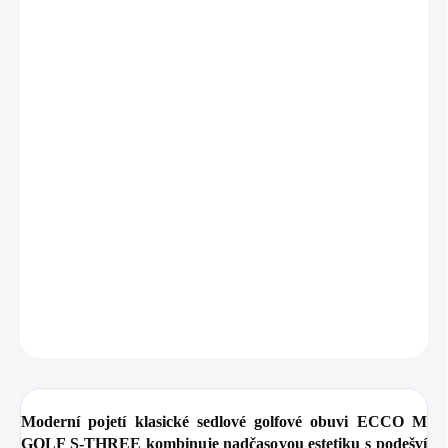
−
+
Přidat do košíku
Zdarma od nás dostanete
+ Golfová samolepka černá 3 ks
v hodnotě 99 Kč
Tato elegantní pánská hybridní obuv je vyrobená z bohaté,
prodyšné usně ECCO, která zajišťuje prvotřídní vzhled a pocit,
a vyznačuje se kontrastní sedlovou částí s barevným podkladem,
perforací a logem ECCO.
DETAILNÍ INFORMACE
ZEPTAT SE
HLÍDAT
Moderní pojetí klasické sedlové golfové obuvi ECCO M
GOLF S-THREE kombinuje nadčasovou estetiku s podešví