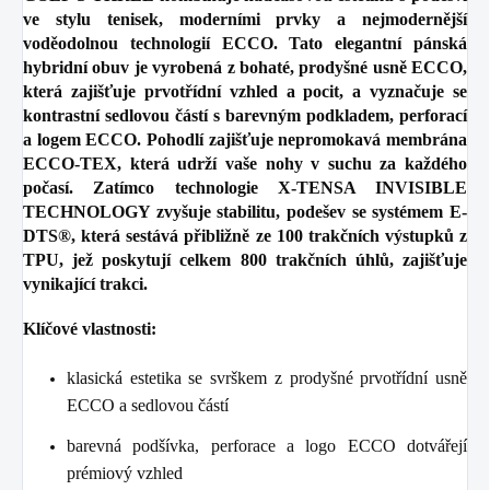
ve stylu tenisek, moderními prvky a nejmodernější
voděodolnou technologií ECCO. Tato elegantní pánská
hybridní obuv je vyrobená z bohaté, prodyšné usně ECCO,
která zajišťuje prvotřídní vzhled a pocit, a vyznačuje se
kontrastní sedlovou částí s barevným podkladem, perforací
a logem ECCO. Pohodlí zajišťuje nepromokavá membrána
ECCO-TEX, která udrží vaše nohy v suchu za každého
počasí. Zatímco technologie X-TENSA INVISIBLE
TECHNOLOGY zvyšuje stabilitu, podešev se systémem E-
DTS®, která sestává přibližně ze 100 trakčních výstupků z
TPU, jež poskytují celkem 800 trakčních úhlů, zajišťuje
vynikající trakci.
Klíčové vlastnosti:
klasická estetika se svrškem z prodyšné prvotřídní usně
ECCO a sedlovou částí
barevná podšívka, perforace a logo ECCO dotvářejí
prémiový vzhled