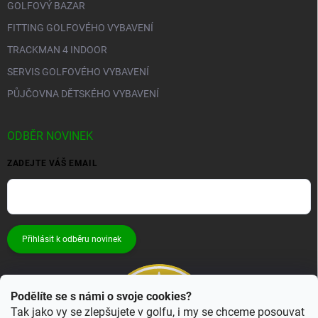
GOLFOVÝ BAZAR
FITTING GOLFOVÉHO VYBAVENÍ
TRACKMAN 4 INDOOR
SERVIS GOLFOVÉHO VYBAVENÍ
PŮJČOVNA DĚTSKÉHO VYBAVENÍ
ODBĚR NOVINEK
ZADEJTE VÁŠ EMAIL
Přihlásit k odběru novinek
Podělíte se s námi o svoje cookies?
Tak jako vy se zlepšujete v golfu, i my se chceme posouvat