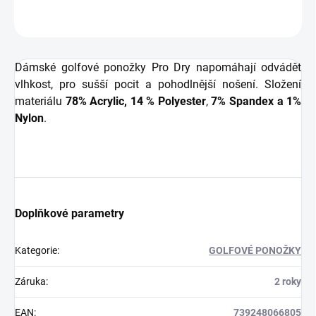
ZEPTAT SE
HLÍDAT
Dámské golfové ponožky Pro Dry napomáhají odvádět
vlhkost, pro sušší pocit a pohodlnější nošení. Složení
materiálu
78% Acrylic,
14 % Polyester
,
7% Spandex
a
1%
Nylon
.
Doplňkové parametry
Kategorie
:
GOLFOVÉ PONOŽKY
Záruka
:
2 roky
EAN
:
739248066805