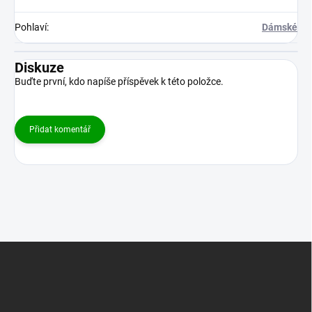
Pohlaví
:
Dámské
Diskuze
Buďte první, kdo napíše příspěvek k této položce.
Přidat komentář
Z
á
p
a
t