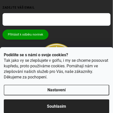
ZADEJTE VÁŠ EMAIL
Přihlásit k odběru novinek
Podělíte se s námi o svoje cookies?
Tak jako vy se zlepšujete v golfu, i my se chceme posouvat
kupředu, proto používáme cookies. Pomáhají nám ve
zlepšování našich služeb pro Vás, naše zákazníky.
Děkujeme za pochopení.
Nastavení
Copyright 2026
Bestgolf.cz
. Všechna práva vyhrazena.
Upravit nastavení
cookies
Souhlasím
Vytvořil Shoptet