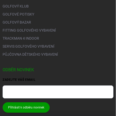
GOLFOVÝ KLUB
GOLFOVÉ POTISKY
GOLFOVÝ BAZAR
FITTING GOLFOVÉHO VYBAVENÍ
TRACKMAN 4 INDOOR
SERVIS GOLFOVÉHO VYBAVENÍ
PŮJČOVNA DĚTSKÉHO VYBAVENÍ
ODBĚR NOVINEK
ZADEJTE VÁŠ EMAIL
Přihlásit k odběru novinek