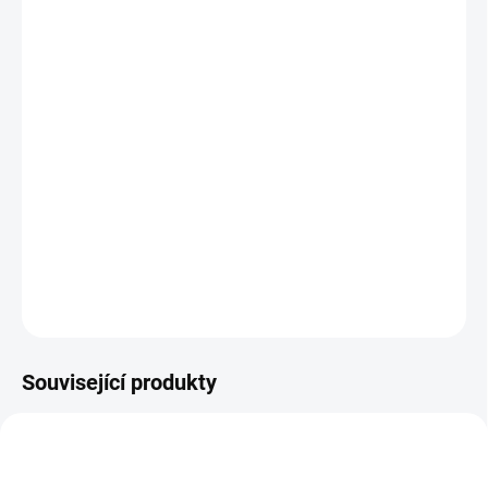
−
+
Přidat do košíku
Zdarma od nás dostanete
+ Golfová samolepka černá 3 ks
v hodnotě 99 Kč
Pánská golfová rukavice
FootJoy HyperFlx
je vyrobena z
pravé kůže a Lycry.
DETAILNÍ INFORMACE
ZEPTAT SE
HLÍDAT
Související produkty
5323096
MAMG/030