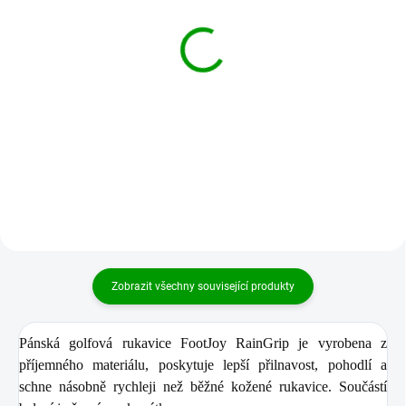
SKLADEM
SKLADEM
(1 KS)
(4 KS)
CALLAWAY Thermal
FOOTJOY WeatherSof
Grip pánské zimní
pánská golfová rukavice
golfové rukavice na
na levou ruku
pravou i levou ruku
490 Kč
349 Kč
Detail
Detail
Zobrazit všechny související produkty
Pánská golfová rukavice
FootJoy RainGrip
je vyrobena z
příjemného materiálu, poskytuje lepší přilnavost, pohodlí a
schne násobně rychleji než běžné kožené rukavice. Součástí