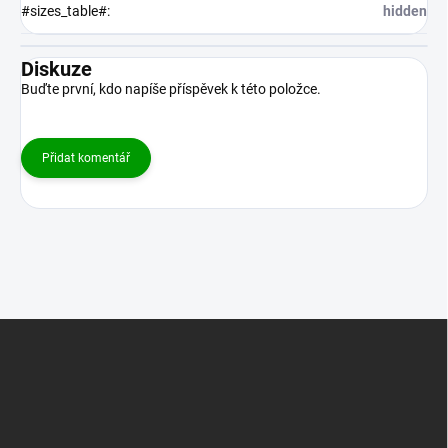
#sizes_table#
:
hidden
Diskuze
Buďte první, kdo napíše příspěvek k této položce.
Přidat komentář
Z
á
p
a
t
í