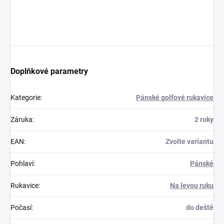
Doplňkové parametry
Kategorie
:
Pánské golfové rukavice
Záruka
:
2 roky
EAN
:
Zvolte variantu
Pohlaví
:
Pánské
Rukavice
:
Na levou ruku
Počasí
:
do deště