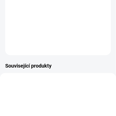
−
+
Přidat do košíku
Pánská golfová rukavice
FootJoy
RainGrip
vhodná do
deštivého nebo vlhkého počasí.
DETAILNÍ INFORMACE
ZEPTAT SE
HLÍDAT
Související produkty
5319250
66260E-460-M