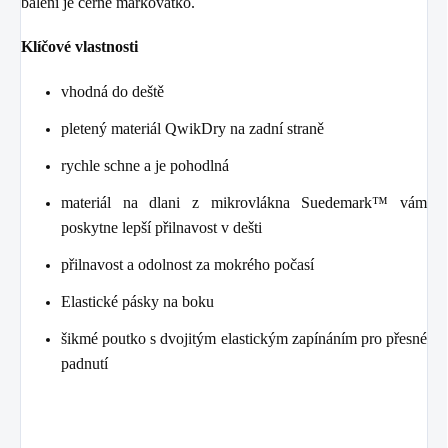
balení je černé markovátko.
Klíčové vlastnosti
vhodná do deště
pletený materiál QwikDry na zadní straně
rychle schne a je pohodlná
materiál na dlani z mikrovlákna Suedemark™ vám
poskytne lepší přilnavost v dešti
přilnavost a odolnost za mokrého počasí
Elastické pásky na boku
šikmé poutko s dvojitým elastickým zapínáním pro přesné
padnutí