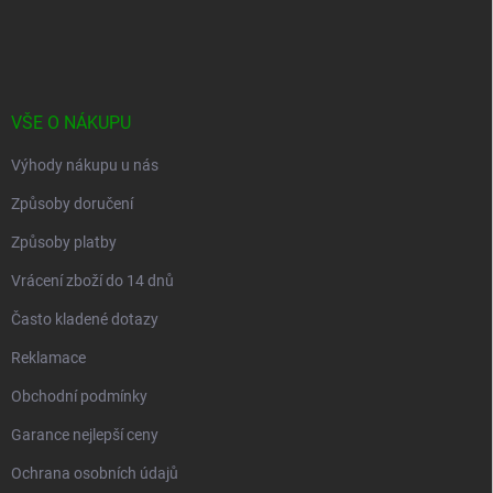
á
p
a
t
í
VŠE O NÁKUPU
Výhody nákupu u nás
Způsoby doručení
Způsoby platby
Vrácení zboží do 14 dnů
Často kladené dotazy
Reklamace
Obchodní podmínky
Garance nejlepší ceny
Ochrana osobních údajů