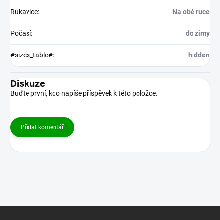
Rukavice
:
Na obě ruce
Počasí
:
do zimy
#sizes_table#
:
hidden
Diskuze
Buďte první, kdo napíše příspěvek k této položce.
Přidat komentář
Z