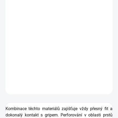
−
+
Přidat do košíku
Zdarma od nás dostanete
+ Golfová samolepka černá 3 ks
v hodnotě 99 Kč
Dámské golfové zimní rukavice
FootJoy
WinterSof
vyrobeny z kombinace exkluzivní výběrové
kůže Taction 2, speciálního elastického mikrovlákna
FiberSof a síťové elastické textilie PowerNet.
DETAILNÍ INFORMACE
ZEPTAT SE
HLÍDAT
Kombinace těchto materiálů zajišťuje vždy přesný fit a
dokonalý kontakt s gripem. Perforování v oblasti prstů