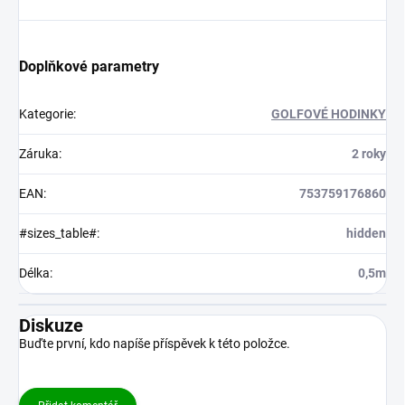
Doplňkové parametry
Kategorie
:
GOLFOVÉ HODINKY
Záruka
:
2 roky
EAN
:
753759176860
#sizes_table#
:
hidden
Délka
:
0,5m
Diskuze
Buďte první, kdo napíše příspěvek k této položce.