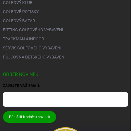
GOLFOVÝ KLUB
GOLFOVÉ POTISKY
GOLFOVÝ BAZAR
FITTING GOLFOVÉHO VYBAVENÍ
TRACKMAN 4 INDOOR
SERVIS GOLFOVÉHO VYBAVENÍ
PŮJČOVNA DĚTSKÉHO VYBAVENÍ
ODBĚR NOVINEK
ZADEJTE VÁŠ EMAIL
Přihlásit k odběru novinek