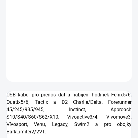
−
+
Přidat do košíku
Zdarma od nás dostanete
+ Golfová samolepka černá 3 ks
v hodnotě 99 Kč
USB kabel
pro nabíjení a přenos dat mezi PC
a kompatibilními zařízeními
Garmin
.
DETAILNÍ INFORMACE
ZEPTAT SE
HLÍDAT
USB kabel pro přenos dat a nabíjení hodinek Fenix5/6,
Quatix5/6, Tactix a D2 Charlie/Delta, Forerunner
45/245/935/945, Instinct, Approach
S10/S40/S60/S62/X10, Vívoactive3/4, Vívomove3,
Vívosport, Venu, Legacy, Swim2 a pro obojky
BarkLimiter2/2VT.