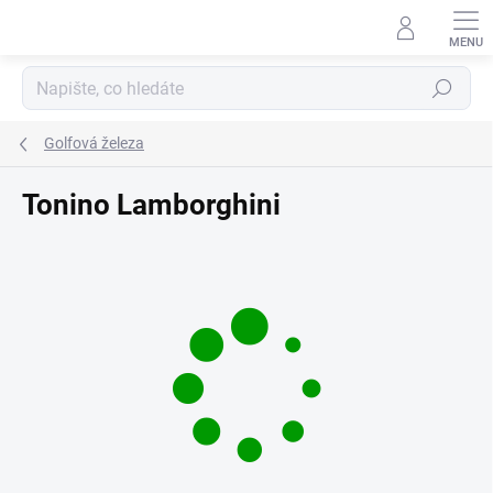
Přejít
na
obsah
Hledat
Golfová železa
Tonino Lamborghini