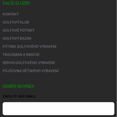
DALŠÍ SLUŽBY
KONTAKT
GOLFOVÝ KLUB
GOLFOVÉ POTISKY
GOLFOVÝ BAZAR
FITTING GOLFOVÉHO VYBAVENÍ
TRACKMAN 4 INDOOR
SERVIS GOLFOVÉHO VYBAVENÍ
PŮJČOVNA DĚTSKÉHO VYBAVENÍ
ODBĚR NOVINEK
ZADEJTE VÁŠ EMAIL