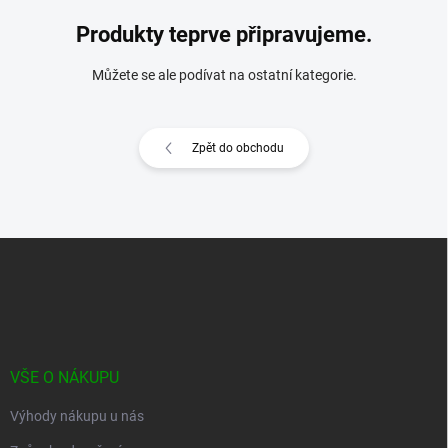
Produkty teprve připravujeme.
Můžete se ale podívat na ostatní kategorie.
Zpět do obchodu
Z
á
p
a
t
í
VŠE O NÁKUPU
Výhody nákupu u nás