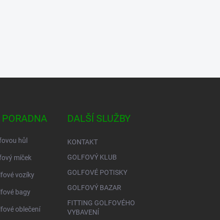
 PORADNA
DALŠÍ SLUŽBY
fovou hůl
KONTAKT
GOLFOVÝ KLUB
fový míček
GOLFOVÉ POTISKY
lfové vozíky
GOLFOVÝ BAZAR
lfové bagy
FITTING GOLFOVÉHO
lfové oblečení
VYBAVENÍ