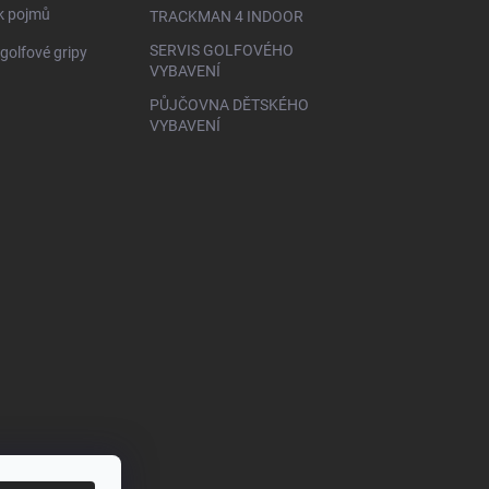
ík pojmů
TRACKMAN 4 INDOOR
SERVIS GOLFOVÉHO
golfové gripy
VYBAVENÍ
PŮJČOVNA DĚTSKÉHO
VYBAVENÍ