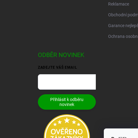
Reklamace
Obchodní podm
Garance nejlepš
Ochrana osobní
ODBĚR NOVINEK
ZADEJTE VÁŠ EMAIL
Přihlásit k odběru
novinek