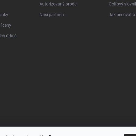
Autorizovaný prodej
Golfový slovn
ínky
Naši partneři
Jak pečovat o 
í ceny
ch údajů