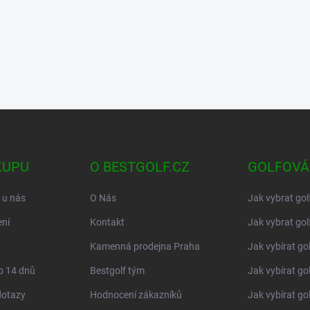
KUPU
O BESTGOLF.CZ
GOLFOVÁ
 u nás
O Nás
Jak vybrat gol
ní
Kontakt
Jak vybrat gol
Kamenná prodejna Praha
Jak vybírat go
o 14 dnů
Bestgolf tým
Jak vybírat go
dotazy
Hodnocení zákazníků
Jak vybírat go