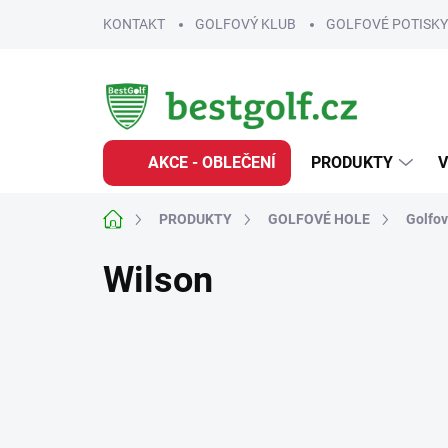
Přejít
KONTAKT
GOLFOVÝ KLUB
GOLFOVÉ POTISKY
na
obsah
AKCE - OBLEČENÍ
PRODUKTY
V
Domů
PRODUKTY
GOLFOVÉ HOLE
Golfov
Wilson