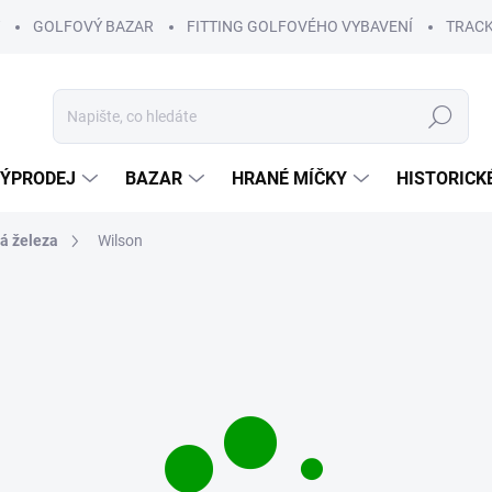
GOLFOVÝ BAZAR
FITTING GOLFOVÉHO VYBAVENÍ
TRACK
Hledat
ÝPRODEJ
BAZAR
HRANÉ MÍČKY
HISTORICK
á železa
Wilson