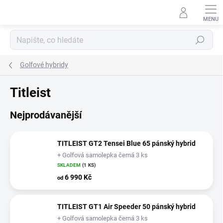
Přejít
na
obsah
Hledat
Golfové hybridy
Titleist
Nejprodávanější
TITLEIST GT2 Tensei Blue 65 pánský hybrid
+ Golfová samolepka černá 3 ks
SKLADEM
(1 KS)
6 990 Kč
od
TITLEIST GT1 Air Speeder 50 pánský hybrid
+ Golfová samolepka černá 3 ks