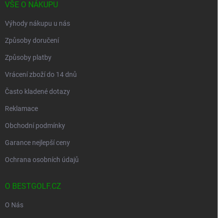
VŠE O NÁKUPU
y
v
Výhody nákupu u nás
ý
p
Způsoby doručení
i
s
Způsoby platby
u
Vrácení zboží do 14 dnů
Často kladené dotazy
Reklamace
Obchodní podmínky
Garance nejlepší ceny
Ochrana osobních údajů
O BESTGOLF.CZ
O Nás