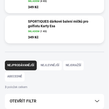
SKLADEM
(4 KS)
349 Kč
SPORTIQUES dárkové balení míčků pro
golfistu Karty Esa
SKLADEM
(1 KS)
349 Kč
Ř
a
NEJPRODÁVANĚJŠÍ
NEJLEVNĚJŠÍ
NEJDRAŽŠÍ
z
e
ABECEDNĚ
n
í
3
položek celkem
p
r
OTEVŘÍT FILTR
o
d