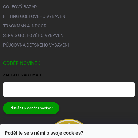
GOLFOVÝ BAZAR
FITTING GOLFOVÉHO VYBAVENÍ
TRACKMAN 4 INDOOR
SERVIS GOLFOVÉHO VYBAVENÍ
PŮJČOVNA DĚTSKÉHO VYBAVENÍ
ODBĚR NOVINEK
ZADEJTE VÁŠ EMAIL
Přihlásit k odběru novinek
Podělíte se s námi o svoje cookies?