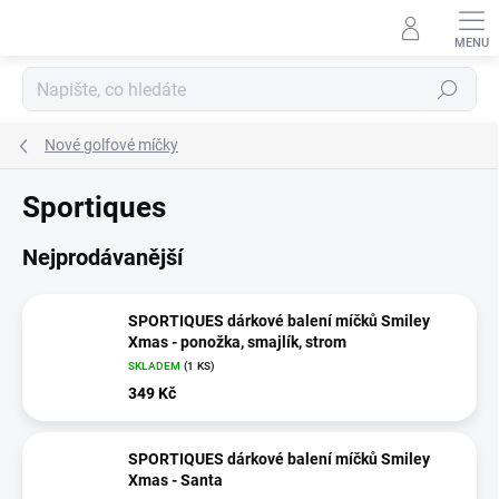
Přejít
na
obsah
Hledat
Nové golfové míčky
Sportiques
Nejprodávanější
SPORTIQUES dárkové balení míčků Smiley
Xmas - ponožka, smajlík, strom
SKLADEM
(1 KS)
349 Kč
SPORTIQUES dárkové balení míčků Smiley
Xmas - Santa