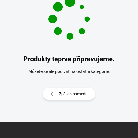
Produkty teprve připravujeme.
Můžete se ale podívat na ostatní kategorie.
Zpět do obchodu
Z
á