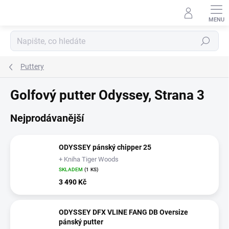
Přejít
na
obsah
Hledat
Puttery
Golfový putter Odyssey
, Strana 3
Nejprodávanější
ODYSSEY pánský chipper 25
+ Kniha Tiger Woods
SKLADEM
(1 KS)
3 490 Kč
ODYSSEY DFX VLINE FANG DB Oversize
pánský putter