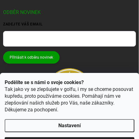
ODBĚR NOVINEK
ZADEJTE VÁŠ EMAIL
Přihlásit k odběru novinek
Podělíte se s námi o svoje cookies?
Tak jako vy se zlepšujete v golfu, i my se chceme posouvat
kupředu, proto používáme cookies. Pomáhají nám ve
zlepšování našich služeb pro Vás, naše zákazníky.
Děkujeme za pochopení.
Nastavení
Copyright 2026
Bestgolf.cz
. Všechna práva vyhrazena.
Upravit nastavení