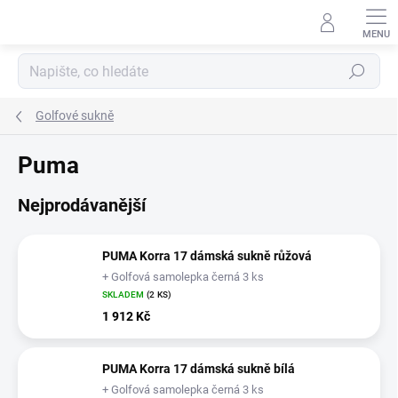
Přejít
na
obsah
Hledat
Golfové sukně
Puma
Nejprodávanější
PUMA Korra 17 dámská sukně růžová
+ Golfová samolepka černá 3 ks
SKLADEM
(2 KS)
1 912 Kč
PUMA Korra 17 dámská sukně bílá
+ Golfová samolepka černá 3 ks