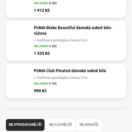
SKLADEM
(2 KS)
1 912 Kč
PUMA Blake Beautiful dámská sukně bílo-
růžová
+ Golfová samolepka černá 3 ks
SKLADEM
(1 KS)
1 533 Kč
PUMA Club Pleated dámská sukně bílá
+ Golfová samolepka černá 3 ks
SKLADEM
(1 KS)
990 Kč
Ř
a
NEJPRODÁVANĚJŠÍ
NEJLEVNĚJŠÍ
NEJDRAŽŠÍ
z