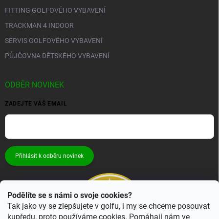
FITTING GOLFOVÉHO VYBAVENÍ
TRACKMAN 4 INDOOR
SERVIS GOLFOVÉHO VYBAVENÍ
PŮJČOVNA DĚTSKÉHO VYBAVENÍ
ODBĚR NOVINEK
ZADEJTE VÁŠ EMAIL
Přihlásit k odběru novinek
Podělíte se s námi o svoje cookies?
Tak jako vy se zlepšujete v golfu, i my se chceme posouvat
kupředu, proto používáme cookies. Pomáhají nám ve