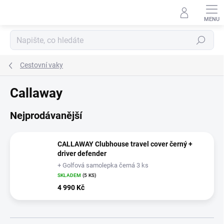
Přejít
na
obsah
Hledat
Cestovní vaky
Callaway
Nejprodávanější
CALLAWAY Clubhouse travel cover černý +
driver defender
+ Golfová samolepka černá 3 ks
SKLADEM
(5 KS)
4 990 Kč