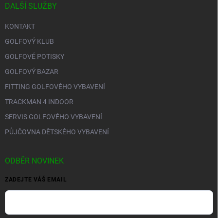
DALŠÍ SLUŽBY
KONTAKT
GOLFOVÝ KLUB
GOLFOVÉ POTISKY
GOLFOVÝ BAZAR
FITTING GOLFOVÉHO VYBAVENÍ
TRACKMAN 4 INDOOR
SERVIS GOLFOVÉHO VYBAVENÍ
PŮJČOVNA DĚTSKÉHO VYBAVENÍ
ODBĚR NOVINEK
ZADEJTE VÁŠ EMAIL