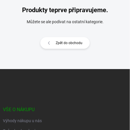
Produkty teprve připravujeme.
Můžete se ale podívat na ostatní kategorie.
Zpět do obchodu
Z
á
p
a
t
í
VŠE O NÁKUPU
Výhody nákupu u nás