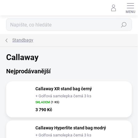
Přejít
na
obsah
Hledat
Standbagy
Callaway
Nejprodávanější
Callaway XR stand bag černý
+ Golfová samolepka černá 3 ks
SKLADEM
(1 KS)
3 790 Kč
Callaway Hyperlite stand bag modrý
+ Golfová samolepka černá 3 ks