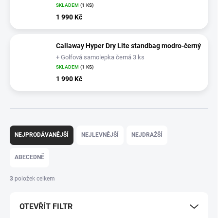
SKLADEM
(1 KS)
1 990 Kč
Callaway Hyper Dry Lite standbag modro-černý
+ Golfová samolepka černá 3 ks
SKLADEM
(1 KS)
1 990 Kč
Ř
a
NEJPRODÁVANĚJŠÍ
NEJLEVNĚJŠÍ
NEJDRAŽŠÍ
z
e
ABECEDNĚ
n
í
3
položek celkem
p
r
OTEVŘÍT FILTR
o