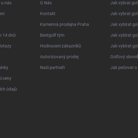
u
 u nás
O Nás
Jak vybrat gol
ní
Kontakt
Jak vybrat gol
Kamenná prodejna Praha
Jak vybírat go
o 14 dnů
Bestgolf tým
Jak vybírat go
dotazy
Hodnocení zákazníků
Jak vybírat go
Autorizovaný prodej
Golfový slovn
ínky
Naši partneři
Jak pečovat o 
í ceny
ch údajů