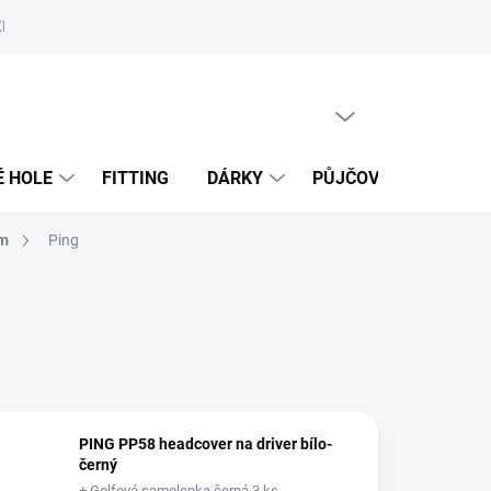
MAN 4 INDOOR
SERVIS GOLFOVÉHO VYBAVENÍ
PŮJČOVNA D
PRÁZDNÝ KOŠÍK
NÁKUPNÍ
KOŠÍK
É HOLE
FITTING
DÁRKY
PŮJČOVNA
FITT
ům
Ping
PING PP58 headcover na driver bílo-
černý
+ Golfová samolepka černá 3 ks