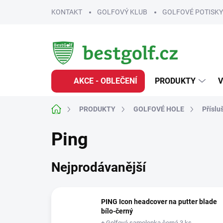
Přejít
KONTAKT
GOLFOVÝ KLUB
GOLFOVÉ POTISKY
na
obsah
AKCE - OBLEČENÍ
PRODUKTY
V
Domů
PRODUKTY
GOLFOVÉ HOLE
Příslu
Ping
Nejprodávanější
PING Icon headcover na putter blade
bílo-černý
+ Golfová samolepka černá 3 ks