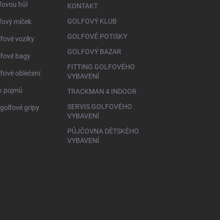
fovou hůl
KONTAKT
GOLFOVÝ KLUB
fový míček
GOLFOVÉ POTISKY
lfové vozíky
GOLFOVÝ BAZAR
lfové bagy
FITTING GOLFOVÉHO
lfové oblečení
VYBAVENÍ
ík pojmů
TRACKMAN 4 INDOOR
SERVIS GOLFOVÉHO
golfové gripy
VYBAVENÍ
PŮJČOVNA DĚTSKÉHO
VYBAVENÍ