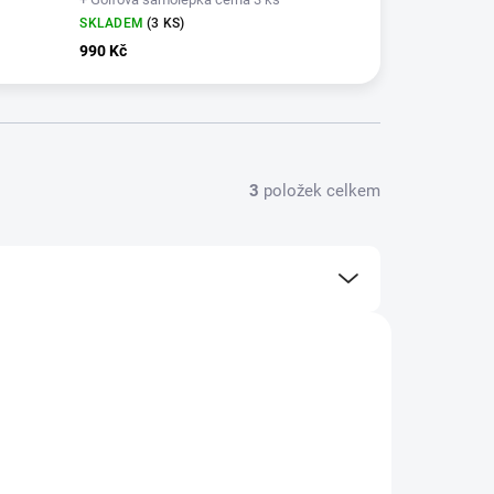
SKLADEM
(3 KS)
990 Kč
3
položek celkem
+ DÁREK ZDARMA
36588-01