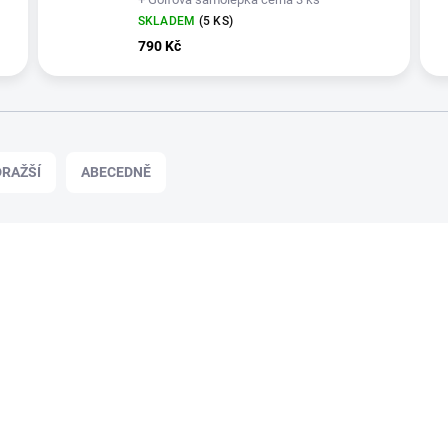
SKLADEM
(5 KS)
790 Kč
RAŽŠÍ
ABECEDNĚ
+ DÁREK ZDARMA
37999-01