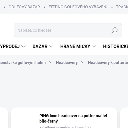
GOLFOVÝ BAZAR
FITTING GOLFOVÉHO VYBAVENÍ
TRACK
Hledat
ÝPRODEJ
BAZAR
HRANÉ MÍČKY
HISTORICK
šenství ke golfovým holím
Headcovery
Headcovery k putter
PING Icon headcover na putter mallet
bílo-černý
+ Golfová samolepka černá 3 ks