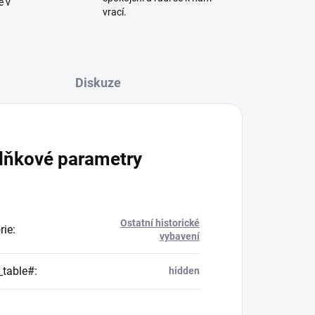
ě v
vrací.
Diskuze
lňkové parametry
Ostatní historické
rie
:
vybavení
_table#
:
hidden