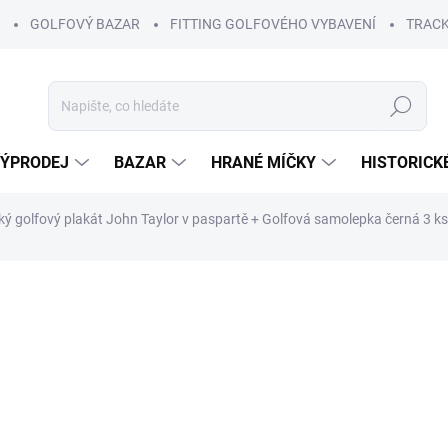
GOLFOVÝ BAZAR
FITTING GOLFOVÉHO VYBAVENÍ
TRACK
Hledat
ÝPRODEJ
BAZAR
HRANÉ MÍČKY
HISTORICK
cký golfový plakát John Taylor v paspartě
+ Golfová samolepka černá 3 ks
ní
1 250 Kč
Měrná
SKLADEM
(1 KS)
cena:
−
+