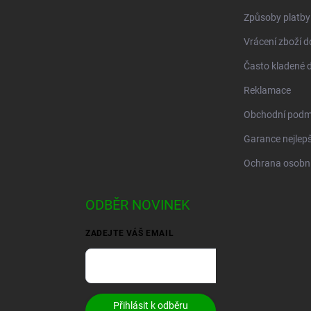
Způsoby platby
Vrácení zboží d
Často kladené 
Reklamace
Obchodní podm
Garance nejlepš
Ochrana osobní
ODBĚR NOVINEK
ZADEJTE VÁŠ EMAIL
Přihlásit k odběru