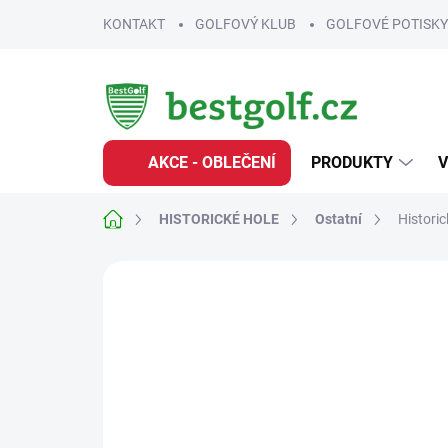
Přejít
KONTAKT
GOLFOVÝ KLUB
GOLFOVÉ POTISKY
na
obsah
AKCE - OBLEČENÍ
PRODUKTY
V
Domů
HISTORICKÉ HOLE
Ostatní
Histori
Neohodnoceno
Podrobnosti hodnoce