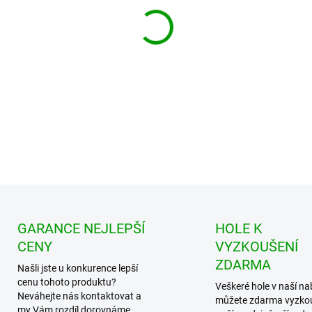
Zdarma od nás dos
+ Golfová samolepka č
v hodnotě 99 Kč
Historický golfový plakát zobraz
DETAILNÍ INFORMACE
GARANCE NEJLEPŠÍ
HOLE K
CENY
VYZKOUŠENÍ
ZDARMA
Našli jste u konkurence lepší
cenu tohoto produktu?
Veškeré hole v naší na
Neváhejte nás kontaktovat a
můžete zdarma vyzko
my Vám rozdíl dorovnáme.