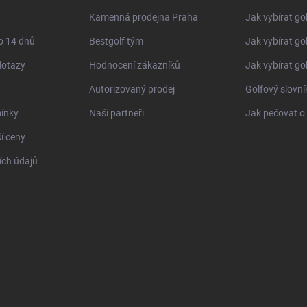
Kamenná prodejna Praha
Jak vybírat go
o 14 dnů
Bestgolf tým
Jak vybírat go
dotazy
Hodnocení zákazníků
Jak vybírat go
Autorizovaný prodej
Golfový slovn
ínky
Naši partneři
Jak pečovat o 
í ceny
ch údajů