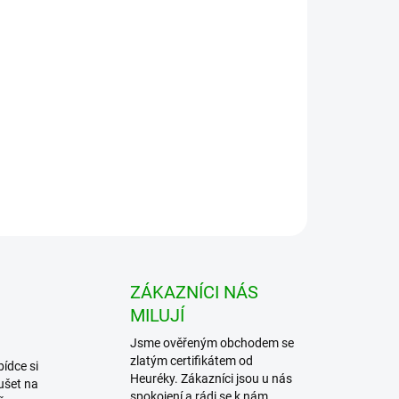
tanete
erná 3 ks
ující Johna Taylora. Plakát je v pěkné paspartě.
ZEPTAT SE
HLÍDAT
ZÁKAZNÍCI NÁS
MILUJÍ
Jsme ověřeným obchodem se
zlatým certifikátem od
bídce si
Heuréky. Zákazníci jsou u nás
ušet na
spokojení a rádi se k nám