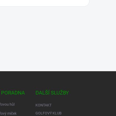
 PORADNA
DALŠÍ SLUŽBY
fovou hůl
KONTAKT
GOLFOVÝ KLUB
fový míček