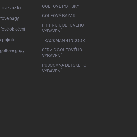
GOLFOVÉ POTISKY
lfové vozíky
GOLFOVÝ BAZAR
lfové bagy
FITTING GOLFOVÉHO
lfové oblečení
VYBAVENÍ
ík pojmů
TRACKMAN 4 INDOOR
SERVIS GOLFOVÉHO
golfové gripy
VYBAVENÍ
PŮJČOVNA DĚTSKÉHO
VYBAVENÍ