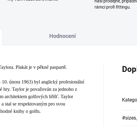
naší prodejně, případn
rámci profi fittingu.
Hodnocení
aylora. Plakát je v pěkné paspartě.
Dop
 10. února 1963) byl anglický profesionální
vé hry. Taylor je považován za jednoho z
m architektem golfových hřišť. Taylor
Katego
 a stal se respektovaným pro svou
uhodné knihy o golfu.
#sizes