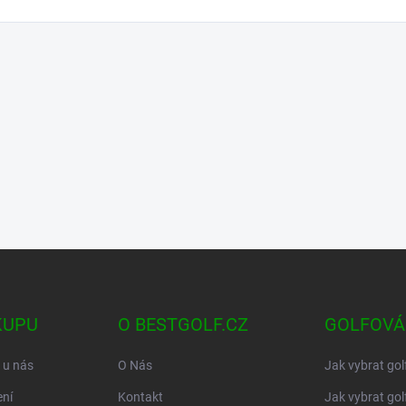
KUPU
O BESTGOLF.CZ
GOLFOVÁ
 u nás
O Nás
Jak vybrat gol
ní
Kontakt
Jak vybrat gol