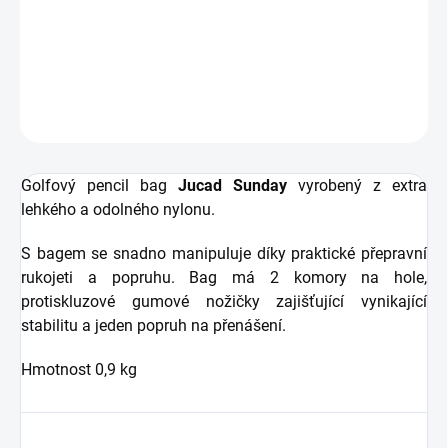
lehkého a odolného nylonu.
DETAILNÍ INFORMACE
ZEPTAT SE
HLÍDAT
Golfový pencil bag
Jucad Sunday
vyrobený z extra
lehkého a odolného nylonu.
S bagem se snadno manipuluje díky praktické přepravní
rukojeti a popruhu. Bag má 2 komory na hole,
protiskluzové gumové nožičky zajišťující vynikající
stabilitu a jeden popruh na přenášení.
Hmotnost 0,9 kg