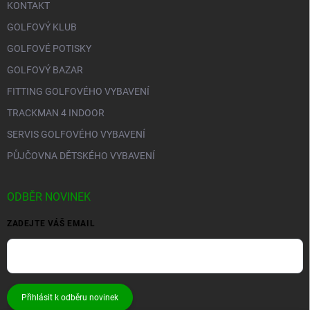
KONTAKT
GOLFOVÝ KLUB
GOLFOVÉ POTISKY
GOLFOVÝ BAZAR
FITTING GOLFOVÉHO VYBAVENÍ
TRACKMAN 4 INDOOR
SERVIS GOLFOVÉHO VYBAVENÍ
PŮJČOVNA DĚTSKÉHO VYBAVENÍ
ODBĚR NOVINEK
ZADEJTE VÁŠ EMAIL
Přihlásit k odběru novinek