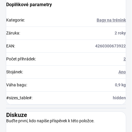
Doplňkové parametry
Kategorie
:
Bagy na trénink
Záruka
:
2 roky
EAN
:
4260300673922
Počet přihrádek
:
2
Stojánek
:
Ano
Váha bagu
:
0,9 kg
#sizes_table#
:
hidden
Diskuze
Buďte první, kdo napíše příspěvek k této položce.