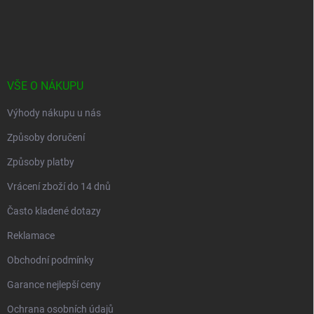
á
p
a
t
í
VŠE O NÁKUPU
Výhody nákupu u nás
Způsoby doručení
Způsoby platby
Vrácení zboží do 14 dnů
Často kladené dotazy
Reklamace
Obchodní podmínky
Garance nejlepší ceny
Ochrana osobních údajů