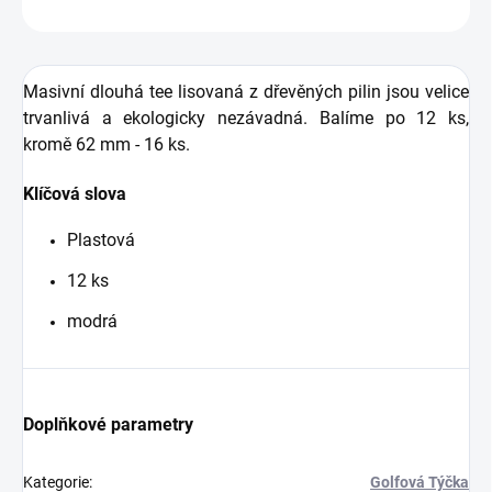
ZEPTAT SE
HLÍDAT
Masivní dlouhá
tee
lisovaná z dřevěných pilin jsou velice
trvanlivá a ekologicky nezávadná. Balíme po 12 ks,
kromě 62 mm - 16 ks.
Klíčová slova
Plastová
12 ks
modrá
Doplňkové parametry
Kategorie
:
Golfová Týčka