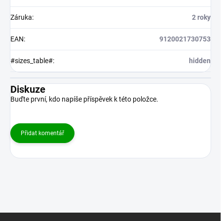
Záruka
:
2 roky
EAN
:
9120021730753
#sizes_table#
:
hidden
Diskuze
Buďte první, kdo napíše příspěvek k této položce.
Přidat komentář
Z