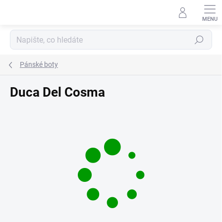
Přejít
na
obsah
Hledat
Pánské boty
Duca Del Cosma