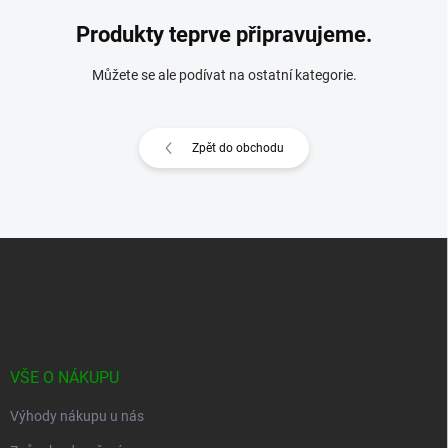
Produkty teprve připravujeme.
Můžete se ale podívat na ostatní kategorie.
Zpět do obchodu
Z
á
p
a
t
í
VŠE O NÁKUPU
Výhody nákupu u nás