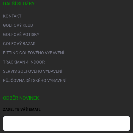
DALŠÍ SLUŽBY
KONTAKT
GOLFOVÝ KLUB
GOLFOVÉ POTISKY
GOLFOVÝ BAZAR
FITTING GOLFOVÉHO VYBAVENÍ
TRACKMAN 4 INDOOR
SERVIS GOLFOVÉHO VYBAVENÍ
PŮJČOVNA DĚTSKÉHO VYBAVENÍ
ODBĚR NOVINEK
ZADEJTE VÁŠ EMAIL