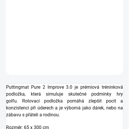
−
+
Přidat do košíku
Zdarma od nás dostanete
+ Golfová samolepka černá 3 ks
v hodnotě 99 Kč
Golfový patovací koberec
Pure 2 Improve
vhodný pro
trénink patování.
DETAILNÍ INFORMACE
ZEPTAT SE
HLÍDAT
Puttingmat Pure 2 Improve 3.0 je prémiová tréninková
podložka, která simuluje skutečné podmínky hry
golfu. Rolovací podložka pomáhá zlepšit pocit a
konzistenci při úderech a je výborná jako dárek, nebo na
zábavu s přáteli a rodinou.
Rozměr: 65 x 300 cm