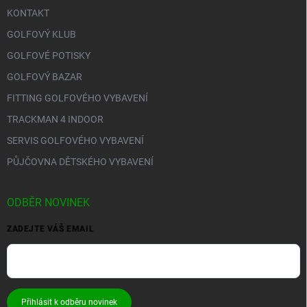
KONTAKT
GOLFOVÝ KLUB
GOLFOVÉ POTISKY
GOLFOVÝ BAZAR
FITTING GOLFOVÉHO VYBAVENÍ
TRACKMAN 4 INDOOR
SERVIS GOLFOVÉHO VYBAVENÍ
PŮJČOVNA DĚTSKÉHO VYBAVENÍ
ODBĚR NOVINEK
ZADEJTE VÁŠ EMAIL
Přihlásit k odběru novinek