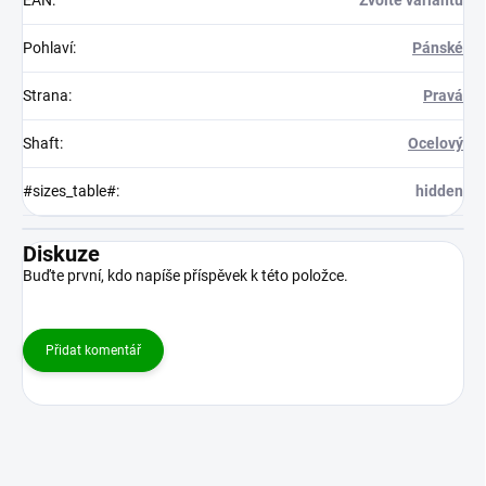
EAN
:
Zvolte variantu
Pohlaví
:
Pánské
Strana
:
Pravá
Shaft
:
Ocelový
#sizes_table#
:
hidden
Diskuze
Buďte první, kdo napíše příspěvek k této položce.
Přidat komentář