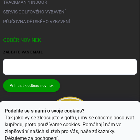
TRACKMAN 4 INDOOR
SERVIS GOLFOVÉHO VYBAVENÍ
PŮJČOVNA DĚTSKÉHO VYBAVENÍ
ODBĚR NOVINEK
ZADEJTE VÁŠ EMAIL
Přihlásit k odběru novinek
Podělíte se s námi o svoje cookies?
Tak jako vy se zlepšujete v golfu, i my se chceme posouvat
kupředu, proto používáme cookies. Pomáhají nám ve
zlepšování našich služeb pro Vás, naše zákazníky.
Děkujeme za pochopení.