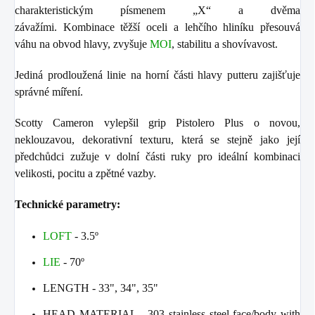
charakteristickým písmenem „X“ a dvěma
závažími. Kombinace těžší oceli a lehčího hliníku přesouvá
váhu na obvod hlavy, zvyšuje
MOI
, stabilitu a shovívavost.
Jediná prodloužená linie na horní části hlavy putteru zajišťuje
správné míření.
Scotty Cameron vylepšil grip Pistolero Plus o novou,
neklouzavou, dekorativní texturu, která se stejně jako její
předchůdci zužuje v dolní části ruky pro ideální kombinaci
velikosti, pocitu a zpětné vazby.
Technické parametry:
LOFT
- 3.5º
LIE
- 70º
LENGTH - 33", 34", 35"
HEAD MATERIAL - 303 stainless steel face/body with