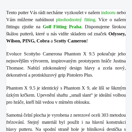
Tento putter Vás rádi necháme vyzkoušet v našem
indooru
nebo
Vám můžeme nabídnout
plnohodnotný fitting
. Více o našem
fittingu zjistíte na
Golf Fitting Praha
. Disponujeme širokou
škálou putterů, které u nás vidíte skladem od značek
Odyssey,
Wilson, PING, Cobra
a
Scotty Cameron
!
Evoluce Scottyho Camerona Phantom X 9.5 pokračuje jeho
nejnovějším výtvorem, inspirovaným prototypem hráče Justina
Thomase. Nabízí zdokonalený design hlavy a zcela nový,
dekorativní a protiskluzový grip Pistolero Plus.
Phantom X 9.5 je identický s Phantom X 9, ale liší se šikmým
úzkým krčkem. Upevnění shaftu „small slant“ je ideální volbou
pro hráče, kteří hůl vedou v mírném oblouku.
Samotná čelní plocha je vyrobena z nerezové oceli 303 metodou
frézování. Stejný materiál byl použit i na hlavní konstrukci
hlavy putteru. Na spodní straně hole je hliníková destička s