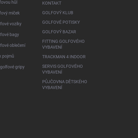
fovou hůl
KONTAKT
GOLFOVÝ KLUB
fový míček
GOLFOVÉ POTISKY
lfové vozíky
GOLFOVÝ BAZAR
lfové bagy
FITTING GOLFOVÉHO
lfové oblečení
VYBAVENÍ
ík pojmů
TRACKMAN 4 INDOOR
SERVIS GOLFOVÉHO
golfové gripy
VYBAVENÍ
PŮJČOVNA DĚTSKÉHO
VYBAVENÍ