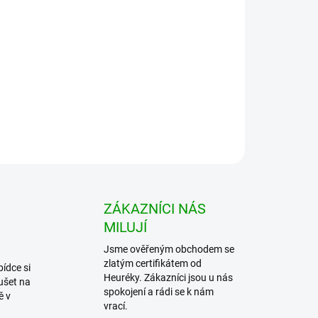
ZEPTAT SE
HLÍDAT
ZÁKAZNÍCI NÁS
MILUJÍ
Jsme ověřeným obchodem se
zlatým certifikátem od
bídce si
Heuréky. Zákazníci jsou u nás
ušet na
spokojení a rádi se k nám
ě v
vrací.