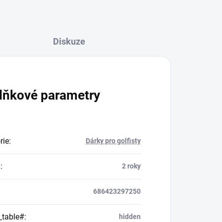
Diskuze
lňkové parametry
rie
:
Dárky pro golfisty
a
:
2 roky
686423297250
_table#
:
hidden