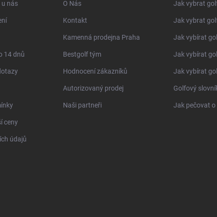
 u nás
O Nás
Jak vybrat gol
ní
Kontakt
Jak vybrat gol
Kamenná prodejna Praha
Jak vybírat go
o 14 dnů
Bestgolf tým
Jak vybírat go
dotazy
Hodnocení zákazníků
Jak vybírat go
Autorizovaný prodej
Golfový slovn
ínky
Naši partneři
Jak pečovat o 
í ceny
ch údajů