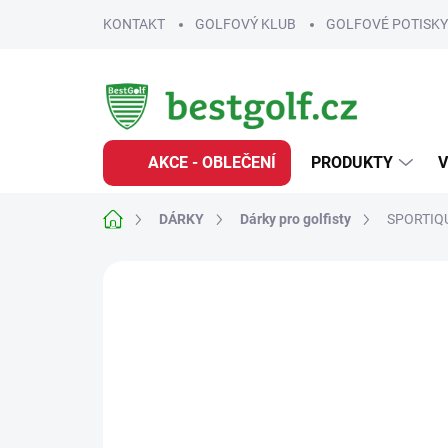
Přejít
KONTAKT
GOLFOVÝ KLUB
GOLFOVÉ POTISKY
na
obsah
AKCE - OBLEČENÍ
PRODUKTY
V
Domů
DÁRKY
Dárky pro golfisty
SPORTIQUE
Neohodnoceno
Podrobnosti hodnoce