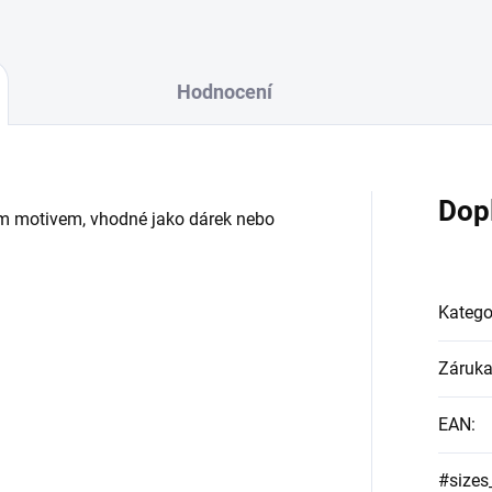
Hodnocení
Dop
ým motivem, vhodné jako dárek nebo
Katego
Záruk
EAN
:
#sizes