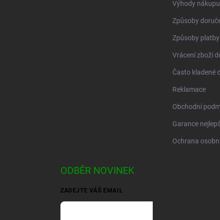
Výhody nákupu
Způsoby doruče
Způsoby platby
Vrácení zboží d
Často kladené 
Reklamace
Obchodní podm
Garance nejlepš
Ochrana osobní
ODBĚR NOVINEK
ZADEJTE VÁŠ EMAIL