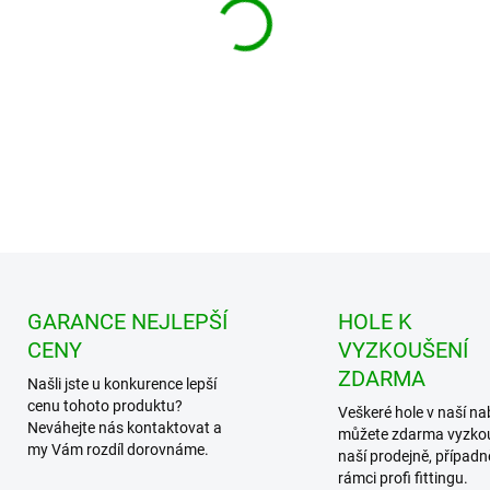
GARANCE NEJLEPŠÍ
HOLE K
CENY
VYZKOUŠENÍ
ZDARMA
Našli jste u konkurence lepší
cenu tohoto produktu?
Veškeré hole v naší na
Neváhejte nás kontaktovat a
můžete zdarma vyzko
my Vám rozdíl dorovnáme.
naší prodejně, případn
rámci profi fittingu.