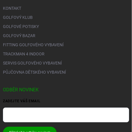
KONTAKT
GOLFOVÝ KLUB
GOLFOVÉ POTISKY
GOLFOVÝ BAZAR
FITTING GOLFOVÉHO VYBAVENÍ
TRACKMAN 4 INDOOR
SERVIS GOLFOVÉHO VYBAVENÍ
PŮJČOVNA DĚTSKÉHO VYBAVENÍ
ODBĚR NOVINEK
ZADEJTE VÁŠ EMAIL