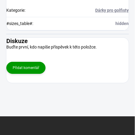
Kategorie
:
Dárky pro golfisty
#sizes_table#
:
hidden
Diskuze
Buďte první, kdo napíše příspěvek k této položce.
Přidat komentář
Z
á
p