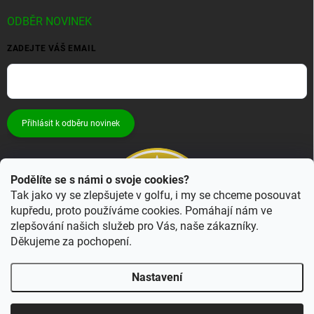
ODBĚR NOVINEK
ZADEJTE VÁŠ EMAIL
Přihlásit k odběru novinek
Podělíte se s námi o svoje cookies?
Tak jako vy se zlepšujete v golfu, i my se chceme posouvat
kupředu, proto používáme cookies. Pomáhají nám ve
zlepšování našich služeb pro Vás, naše zákazníky.
Děkujeme za pochopení.
Nastavení
Copyright 2026
Bestgolf.cz
. Všechna práva vyhrazena.
Upravit nastavení