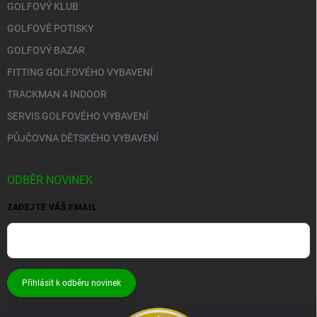
GOLFOVÝ KLUB
GOLFOVÉ POTISKY
GOLFOVÝ BAZAR
FITTING GOLFOVÉHO VYBAVENÍ
TRACKMAN 4 INDOOR
SERVIS GOLFOVÉHO VYBAVENÍ
PŮJČOVNA DĚTSKÉHO VYBAVENÍ
ODBĚR NOVINEK
ZADEJTE VÁŠ EMAIL
Přihlásit k odběru novinek