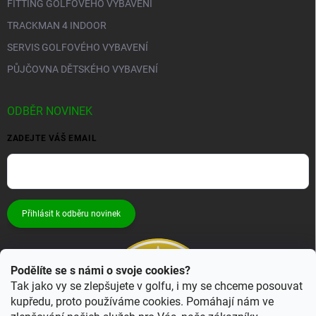
FITTING GOLFOVÉHO VYBAVENÍ
TRACKMAN 4 INDOOR
SERVIS GOLFOVÉHO VYBAVENÍ
PŮJČOVNA DĚTSKÉHO VYBAVENÍ
ODBĚR NOVINEK
ZADEJTE VÁŠ EMAIL
Přihlásit k odběru novinek
Podělíte se s námi o svoje cookies?
Tak jako vy se zlepšujete v golfu, i my se chceme posouvat
kupředu, proto používáme cookies. Pomáhají nám ve