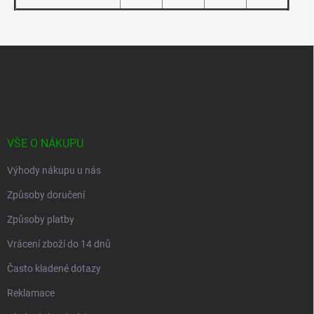
Z
á
p
a
t
í
VŠE O NÁKUPU
Výhody nákupu u nás
Způsoby doručení
Způsoby platby
Vrácení zboží do 14 dnů
Často kladené dotazy
Reklamace