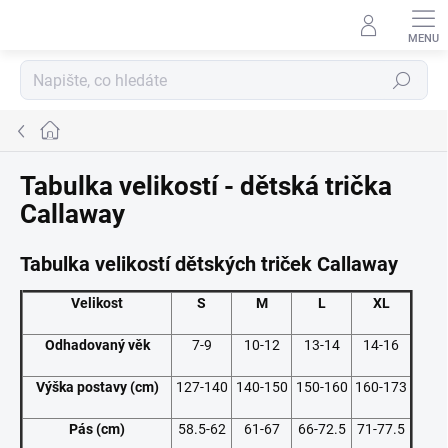
Přejít
na
obsah
Hledat
Domů
Tabulka velikostí - dětská trička
Callaway
Tabulka velikostí dětských triček Callaway
Velikost
S
M
L
XL
Odhadovaný věk
7-9
10-12
13-14
14-16
Výška postavy (cm)
127-140
140-150
150-160
160-173
Pás (cm)
58.5-62
61-67
66-72.5
71-77.5