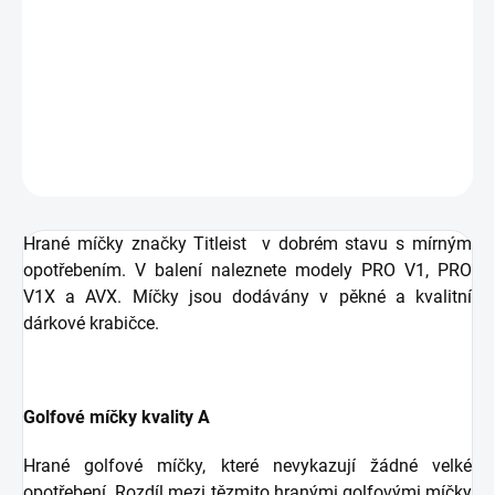
v hodnotě 99 Kč
Hrané míčky Titleist PRO V1, PRO V1X a AVX v dobrém
stavu s mírným opotřebením.
DETAILNÍ INFORMACE
ZEPTAT SE
HLÍDAT
Hrané míčky značky Titleist v dobrém stavu s mírným
opotřebením. V balení naleznete modely PRO V1, PRO
V1X a AVX. Míčky jsou dodávány v pěkné a kvalitní
dárkové krabičce.
Golfové míčky kvality A
Hrané golfové míčky, které nevykazují žádné velké
opotřebení. Rozdíl mezi tězmito hranými golfovými míčky