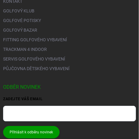
KONTAKT
GOLFOVÝ KLUB
GOLFOVÉ POTISKY
GOLFOVÝ BAZAR
FITTING GOLFOVÉHO VYBAVENÍ
TRACKMAN 4 INDOOR
SERVIS GOLFOVÉHO VYBAVENÍ
PŮJČOVNA DĚTSKÉHO VYBAVENÍ
ODBĚR NOVINEK
ZADEJTE VÁŠ EMAIL
Přihlásit k odběru novinek