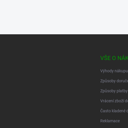
Z
á
p
a
VŠE O NÁ
t
í
Výhody nákupu
Způsoby doruče
Způsoby platby
Vrácení zboží d
Často kladené 
Reklamace