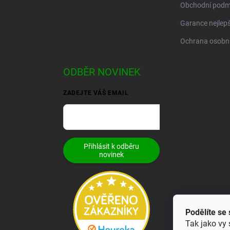
Obchodní podm
Garance nejlepš
Ochrana osobní
ODBĚR NOVINEK
ZADEJTE VÁŠ EMAIL
Přihlásit k odběru
novinek
Podělíte se
Tak jako vy 