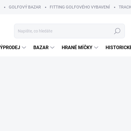
GOLFOVÝ BAZAR
FITTING GOLFOVÉHO VYBAVENÍ
TRACK
Hledat
ÝPRODEJ
BAZAR
HRANÉ MÍČKY
HISTORICK