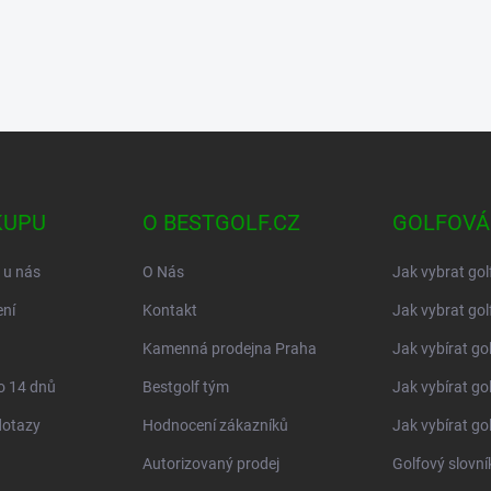
KUPU
O BESTGOLF.CZ
GOLFOVÁ
 u nás
O Nás
Jak vybrat gol
ní
Kontakt
Jak vybrat gol
Kamenná prodejna Praha
Jak vybírat go
o 14 dnů
Bestgolf tým
Jak vybírat go
dotazy
Hodnocení zákazníků
Jak vybírat go
Autorizovaný prodej
Golfový slovn