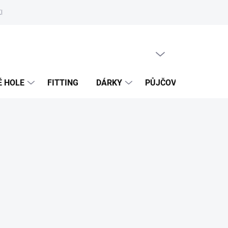
MAN 4 INDOOR
SERVIS GOLFOVÉHO VYBAVENÍ
PŮJČOVNA D
PRÁZDNÝ KOŠÍK
NÁKUPNÍ
KOŠÍK
É HOLE
FITTING
DÁRKY
PŮJČOVNA
FITT