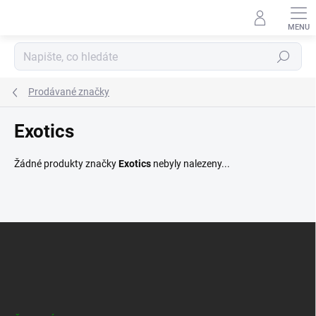
Přejít
na
obsah
Hledat
Prodávané značky
Exotics
Žádné produkty značky
Exotics
nebyly nalezeny...
Z
á
p
a
t
í