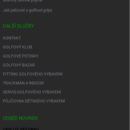
Golfový slovník pojmů
Jak pečovat o golfové gripy
DALŠÍ SLUŽBY
KONTAKT
GOLFOVÝ KLUB
GOLFOVÉ POTISKY
GOLFOVÝ BAZAR
FITTING GOLFOVÉHO VYBAVENÍ
TRACKMAN 4 INDOOR
SERVIS GOLFOVÉHO VYBAVENÍ
PŮJČOVNA DĚTSKÉHO VYBAVENÍ
ODBĚR NOVINEK
ZADEJTE VÁŠ EMAIL