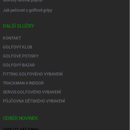
Golfový slovník pojmů
Jak pečovat o golfové gripy
DALŠÍ SLUŽBY
KONTAKT
GOLFOVÝ KLUB
GOLFOVÉ POTISKY
GOLFOVÝ BAZAR
FITTING GOLFOVÉHO VYBAVENÍ
TRACKMAN 4 INDOOR
SERVIS GOLFOVÉHO VYBAVENÍ
PŮJČOVNA DĚTSKÉHO VYBAVENÍ
ODBĚR NOVINEK
ZADEJTE VÁŠ EMAIL