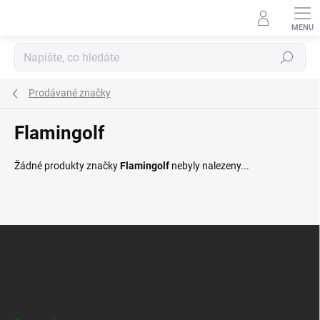
Přejít
na
obsah
Hledat
Prodávané značky
Flamingolf
Žádné produkty značky
Flamingolf
nebyly nalezeny...
Z
á
p
a
t
í