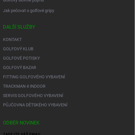
Golfový slovník pojmů
Jak pečovat o golfové gripy
DALŠÍ SLUŽBY
KONTAKT
GOLFOVÝ KLUB
GOLFOVÉ POTISKY
GOLFOVÝ BAZAR
FITTING GOLFOVÉHO VYBAVENÍ
TRACKMAN 4 INDOOR
SERVIS GOLFOVÉHO VYBAVENÍ
PŮJČOVNA DĚTSKÉHO VYBAVENÍ
ODBĚR NOVINEK
ZADEJTE VÁŠ EMAIL