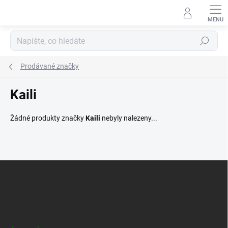
Přejít
na
obsah
Hledat
Prodávané značky
Kaili
Žádné produkty značky
Kaili
nebyly nalezeny...
Z
á
p
a
t
í