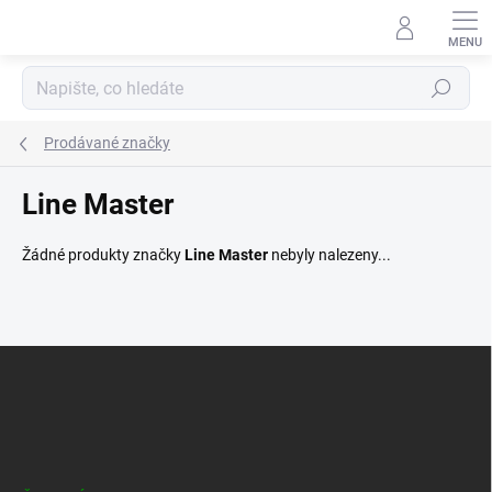
Přejít
na
obsah
Hledat
Prodávané značky
Line Master
Žádné produkty značky
Line Master
nebyly nalezeny...
Z
á
p
a
t
í