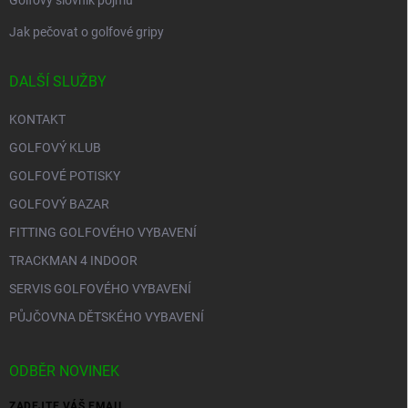
Golfový slovník pojmů
Jak pečovat o golfové gripy
DALŠÍ SLUŽBY
KONTAKT
GOLFOVÝ KLUB
GOLFOVÉ POTISKY
GOLFOVÝ BAZAR
FITTING GOLFOVÉHO VYBAVENÍ
TRACKMAN 4 INDOOR
SERVIS GOLFOVÉHO VYBAVENÍ
PŮJČOVNA DĚTSKÉHO VYBAVENÍ
ODBĚR NOVINEK
ZADEJTE VÁŠ EMAIL