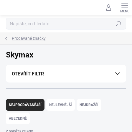
Přejít
na
obsah
Hledat
Prodávané značky
Skymax
OTEVŘÍT FILTR
Ř
a
NEJPRODÁVANĚJŠÍ
NEJLEVNĚJŠÍ
NEJDRAŽŠÍ
z
e
ABECEDNĚ
n
í
2
položek celkem