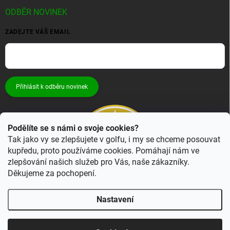
ODBĚR NOVINEK
ZADEJTE VÁŠ EMAIL
Přihlásit k odběru novinek
Podělíte se s námi o svoje cookies?
Tak jako vy se zlepšujete v golfu, i my se chceme posouvat
kupředu, proto používáme cookies. Pomáhají nám ve
zlepšování našich služeb pro Vás, naše zákazníky.
Děkujeme za pochopení.
Nastavení
Copyright 2026
Bestgolf.cz
. Všechna práva vyhrazena.
Upravit nastavení
cookies