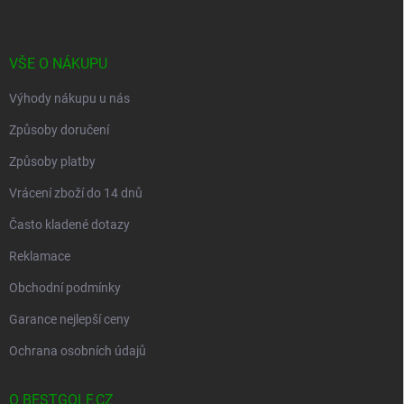
p
a
r
t
v
í
k
VŠE O NÁKUPU
y
v
Výhody nákupu u nás
ý
p
Způsoby doručení
i
s
Způsoby platby
u
Vrácení zboží do 14 dnů
Často kladené dotazy
Reklamace
Obchodní podmínky
Garance nejlepší ceny
Ochrana osobních údajů
O BESTGOLF.CZ