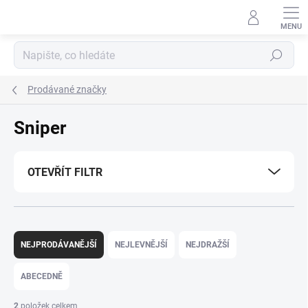
Přejít
na
obsah
Hledat
Prodávané značky
Sniper
OTEVŘÍT FILTR
Ř
a
NEJPRODÁVANĚJŠÍ
NEJLEVNĚJŠÍ
NEJDRAŽŠÍ
z
e
ABECEDNĚ
n
í
2
položek celkem