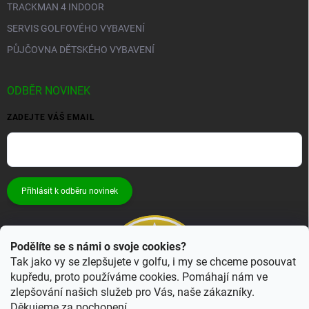
TRACKMAN 4 INDOOR
SERVIS GOLFOVÉHO VYBAVENÍ
PŮJČOVNA DĚTSKÉHO VYBAVENÍ
ODBĚR NOVINEK
ZADEJTE VÁŠ EMAIL
Přihlásit k odběru novinek
Podělíte se s námi o svoje cookies?
Tak jako vy se zlepšujete v golfu, i my se chceme posouvat
kupředu, proto používáme cookies. Pomáhají nám ve
zlepšování našich služeb pro Vás, naše zákazníky.
Děkujeme za pochopení.