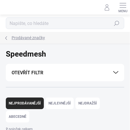
Přejít
na
obsah
Hledat
Prodávané značky
Speedmesh
OTEVŘÍT FILTR
Ř
a
NEJPRODÁVANĚJŠÍ
NEJLEVNĚJŠÍ
NEJDRAŽŠÍ
z
e
ABECEDNĚ
n
í
2
položek celkem