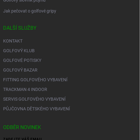
Golfový slovník pojmů
Jak pečovat o golfové gripy
DALŠÍ SLUŽBY
KONTAKT
GOLFOVÝ KLUB
GOLFOVÉ POTISKY
GOLFOVÝ BAZAR
FITTING GOLFOVÉHO VYBAVENÍ
TRACKMAN 4 INDOOR
SERVIS GOLFOVÉHO VYBAVENÍ
PŮJČOVNA DĚTSKÉHO VYBAVENÍ
ODBĚR NOVINEK
ZADEJTE VÁŠ EMAIL