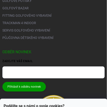
GOLFOVÉ POTISKY
GOLFOVÝ BAZAR
FITTING GOLFOVÉHO VYBAVENÍ
TRACKMAN 4 INDOOR
SERVIS GOLFOVÉHO VYBAVENÍ
PŮJČOVNA DĚTSKÉHO VYBAVENÍ
ODBĚR NOVINEK
ZADEJTE VÁŠ EMAIL
Přihlásit k odběru novinek
Podělíte se s námi o svoje cookies?