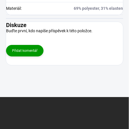
Materiál
:
69% polyester, 31% elasten
Diskuze
Buďte první, kdo napíše příspěvek k této položce.
Přidat komentář
Z
á
p
a
t