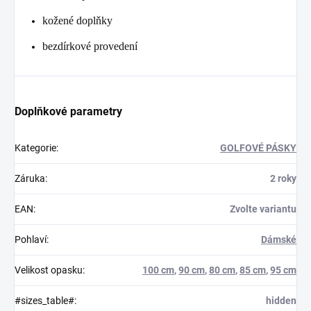
kožené doplňky
bezdírkové provedení
Doplňkové parametry
Kategorie
:
GOLFOVÉ PÁSKY
Záruka
:
2 roky
EAN
:
Zvolte variantu
Pohlaví
:
Dámské
Velikost opasku
:
100 cm
,
90 cm
,
80 cm
,
85 cm
,
95 cm
#sizes_table#
:
hidden