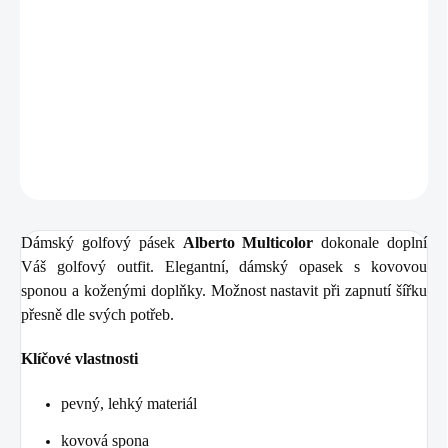
Zdarma od nás dostanete
+ Golfová samolepka černá 3 ks
v hodnotě 99 Kč
Dámský golfový pásek
Alberto Multicolor
dokonale doplní
Váš golfový outfit.
DETAILNÍ INFORMACE
ZEPTAT SE
HLÍDAT
Dámský golfový pásek
Alberto Multicolor
dokonale doplní
Váš golfový outfit.
Elegantní, dámský opasek s kovovou
sponou a koženými doplňky. Možnost nastavit při zapnutí šířku
přesně dle svých potřeb.
Klíčové vlastnosti
pevný, lehký materiál
kovová spona