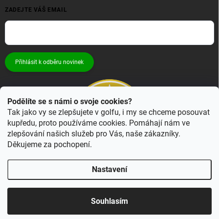
ZADEJTE VÁŠ EMAIL
Přihlásit k odběru novinek
Podělíte se s námi o svoje cookies?
Tak jako vy se zlepšujete v golfu, i my se chceme posouvat
kupředu, proto používáme cookies. Pomáhají nám ve
zlepšování našich služeb pro Vás, naše zákazníky.
Děkujeme za pochopení.
Nastavení
Copyright 2026
Bestgolf.cz
. Všechna práva vyhrazena.
Upravit nastavení
cookies
Souhlasím
Vytvořil Shoptet