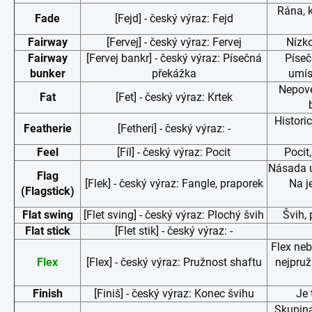
Rána, k
Fade
[Fejd] - český výraz: Fejd
Fairway
[Fervej] - český výraz: Fervej
Nízk
Fairway
[Fervej bankr] - český výraz: Písečná
Píseč
bunker
překážka
umís
Nepove
Fat
[Fet] - český výraz: Krtek
Histori
Featherie
[Fetheri] - český výraz: -
Feel
[Fíl] - český výraz: Pocit
Pocit
Násada u
Flag
[Flek] - český výraz: Fangle, praporek
Na j
(Flagstick)
Flat swing
[Flet sving] - český výraz: Plochý švih
Švih, 
Flat stick
[Flet stik] - český výraz: -
Flex neb
Flex
[Flex] - český výraz: Pružnost shaftu
nejpruž
Finish
[Finiš] - český výraz: Konec švihu
Je 
Skupina