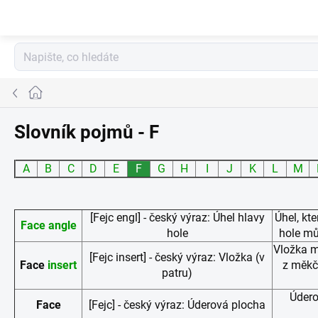
Přejít
na
obsah
Domů
Slovník pojmů - F
A
B
C
D
E
F
G
H
I
J
K
L
M
[Fejc engl] - český výraz: Úhel hlavy
Úhel, kte
Face angle
hole
hole mů
Vložka m
[Fejc insert] - český výraz: Vložka (v
Face
insert
z měkčí
patru)
Údero
Face
[Fejc] - český výraz: Úderová plocha