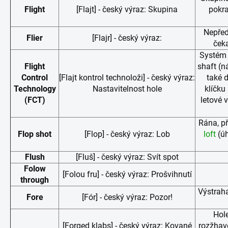
Flight
[Flajt] - český výraz: Skupina
pokra
Nepřed
Flier
[Flajr] - český výraz:
čeka
Systém 
Flight
shaft (n
Control
[Flajt kontrol technoloži] - český výraz:
také 
Technology
Nastavitelnost hole
klíčku
(FCT)
letové 
Rána, př
Flop shot
[Flop] - český výraz: Lob
loft
(úh
Flush
[Fluš] - český výraz: Svít spot
Folow
[Folou fru] - český výraz: Prošvihnutí
through
Výstraha
Fore
[Fór] - český výraz: Pozor!
Hole
[Forged klabs] - český výraz: Kované
rozžhave