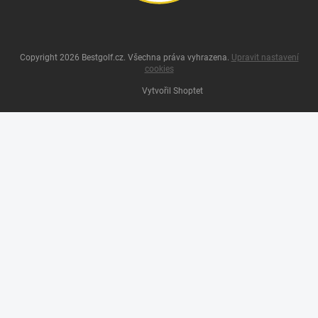
Copyright 2026
Bestgolf.cz
. Všechna práva vyhrazena.
Upravit nastavení
cookies
Vytvořil Shoptet