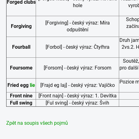
Forged clubs
hole
vyrob
Schop
[Forgiving] - český výraz: Míra
Forgiving
začín
odpuštění
Druh jam
Fourball
[Forbol] - český výraz: Čtyřhra
2vs.2. 
Soutěž,
Foursome
[Forsom] - český výraz: Forsom
pro další
Pozice m
Fried egg
lie
[Frajd eg laj] - český výraz: Vajíčko
Front nine
[Front najn] - český výraz: 1. Devítka
Full swing
[Ful sving] - český výraz: Švih
Zpět na soupis všech pojmů