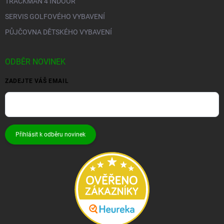
TRACKMAN 4 INDOOR
SERVIS GOLFOVÉHO VYBAVENÍ
PŮJČOVNA DĚTSKÉHO VYBAVENÍ
ODBĚR NOVINEK
ZADEJTE VÁŠ EMAIL
Přihlásit k odběru novinek